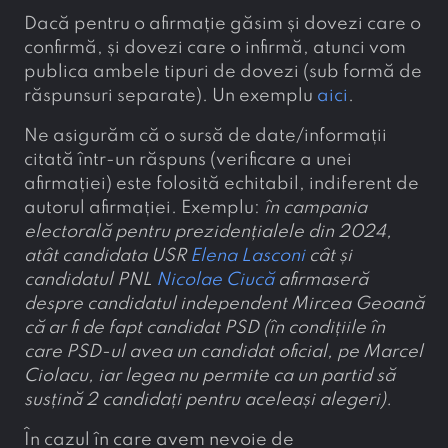
Dacă pentru o afirmație găsim și dovezi care o
confirmă, și dovezi care o infirmă, atunci vom
publica ambele tipuri de dovezi (sub formă de
răspunsuri separate). Un exemplu
aici
.
Ne asigurăm că o sursă de date/informații
citată într-un răspuns (verificare a unei
afirmației) este folosită echitabil, indiferent de
autorul afirmației. Exemplu:
în campania
electorală pentru prezidențialele din 2024,
atât candidata USR
Elena Lasconi
cât și
candidatul PNL
Nicolae Ciucă
afirmaseră
despre candidatul independent Mircea Geoană
că ar fi de fapt candidat PSD (în condițiile în
care PSD-ul avea un candidat oficial, pe Marcel
Ciolacu, iar legea nu permite ca un partid să
susțină 2 candidați pentru aceleași alegeri).
În cazul în care avem nevoie de