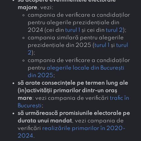
să acopere evenimentele electorale
majore
, vezi:
campania de verificare a candidaților
pentru alegerile prezidențiale din
2024 (cei din
turul 1
și cei din
turul 2
);
campania similară pentru alegerile
prezidențiale din 2025 (
turul 1
și
turul
2
);
campania de verificare a candidaților
pentru
alegerile locale din București
din 2025
;
să arate consecințele pe termen lung ale
(in)activității primarilor dintr-un oraș
mare
: vezi campania de verificări
trafic în
București
;
să urmărească promisiunile electorale pe
durata unui mandat
, vezi campania de
verificări
realizările primarilor în 2020-
2024
.