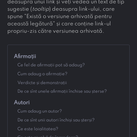
deasupra unui link și veți vedea un text de tip
sugestie (
tooltip
) deasupra link-ului, care
spune "Există o versiune arhivată pentru
această legătură" și care conține link-ul
propriu-zis către versiunea arhivată.
Afirmații
Ce fel de afirmații pot să adaug?
Cum adaug o afirmație?
Verdicte și demonstrații
De ce sînt unele afirmații închise sau șterse?
Autori
Cum adaug un autor?
De ce sînt unii autori închiși sau șterși?
Ce este loialitatea?