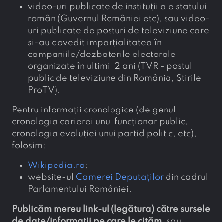
video-uri publicate de instituții ale statului
român (Guvernul României etc), sau video-
uri publicate de posturi de televiziune care
și-au dovedit imparțialitatea în
campaniile/dezbaterile electorale
organizate în ultimii 2 ani (TVR - postul
public de televiziune din România, Știrile
ProTV).
Pentru informații cronologice (de genul
cronologia carierei unui funcționar public,
cronologia evoluției unui partid politic, etc),
folosim:
Wikipedia.ro
;
website-ul
Camerei Deputaților
din cadrul
Parlamentului României.
Publicăm mereu link-ul (legătura) către sursele
de date/informații pe care le cităm
, sau