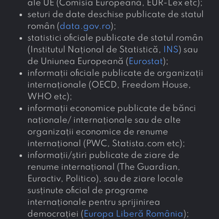
ale UE (Comisia Europeană, EUR-Lex etc);
seturi de date deschise publicate de statul
român (
data.gov.ro
);
statistici oficiale publicate de statul român
(Institutul Național de Statistică,
INS
) sau
de Uniunea Europeană (
Eurostat
);
informații oficiale publicate de organizații
internaționale (OECD, Freedom House,
WHO etc);
informații economice publicate de bănci
naționale/ internaționale sau de alte
organizații economice de renume
internațional (PWC, Statista.com etc);
informații/știri publicate de ziare de
renume internațional (The Guardian,
Euractiv, Politico), sau de ziare locale
susținute oficial de programe
internaționale pentru sprijinirea
democrației (
Europa Liberă România
);