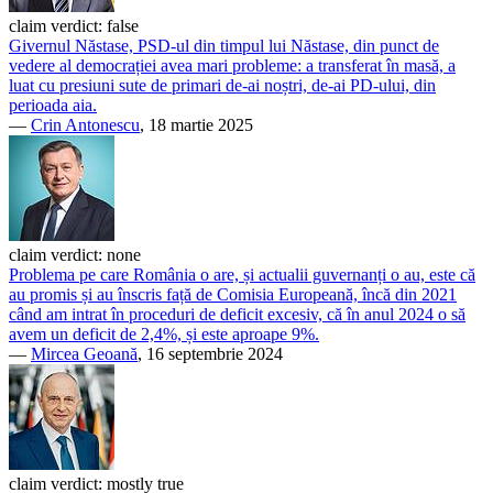
claim verdict:
false
Givernul Năstase, PSD-ul din timpul lui Năstase, din punct de
vedere al democrației avea mari probleme: a transferat în masă, a
luat cu presiuni sute de primari de-ai noștri, de-ai PD-ului, din
perioada aia.
—
Crin Antonescu
, 18 martie 2025
claim verdict:
none
Problema pe care România o are, și actualii guvernanți o au, este că
au promis și au înscris față de Comisia Europeană, încă din 2021
când am intrat în proceduri de deficit excesiv, că în anul 2024 o să
avem un deficit de 2,4%, și este aproape 9%.
—
Mircea Geoană
, 16 septembrie 2024
claim verdict:
mostly true