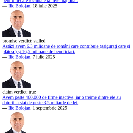
pentru fiecare localitate la nivel național.
—
Ilie Bolojan
, 18 iulie 2025
promise verdict:
stalled
Astăzi avem 6,3 milioane de români care contribuie (asigurați care și
plătesc) și 16,5 milioane de beneficiari.
—
Ilie Bolojan
, 7 iulie 2025
claim verdict:
true
Avem peste 460.000 de firme inactive, iar o treime dintre ele au
datorii la stat de peste 3,5 miliarde de lei.
—
Ilie Bolojan
, 1 septembrie 2025