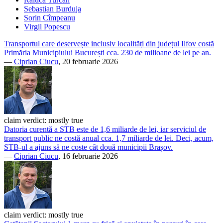
Sebastian Burduja
Sorin Cîmpeanu
Virgil Popescu
Transportul care deservește inclusiv localități din județul Ilfov costă
Primăria Municipiului București cca. 230 de milioane de lei pe an.
—
Ciprian Ciucu
, 20 februarie 2026
claim verdict:
mostly true
Datoria curentă a STB este de 1,6 miliarde de lei, iar serviciul de
transport public ne costă anual cca. 1,7 miliarde de lei. Deci, acum,
STB-ul a ajuns să ne coste cât două municipii Brașov.
—
Ciprian Ciucu
, 16 februarie 2026
claim verdict:
mostly true