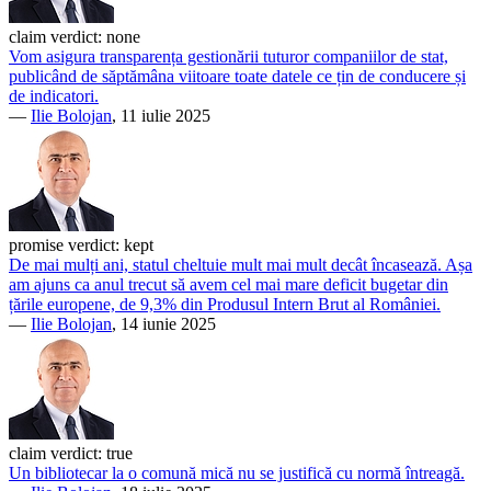
claim verdict:
none
Vom asigura transparența gestionării tuturor companiilor de stat,
publicând de săptămâna viitoare toate datele ce țin de conducere și
de indicatori.
—
Ilie Bolojan
, 11 iulie 2025
promise verdict:
kept
De mai mulți ani, statul cheltuie mult mai mult decât încasează. Așa
am ajuns ca anul trecut să avem cel mai mare deficit bugetar din
țările europene, de 9,3% din Produsul Intern Brut al României.
—
Ilie Bolojan
, 14 iunie 2025
claim verdict:
true
Un bibliotecar la o comună mică nu se justifică cu normă întreagă.