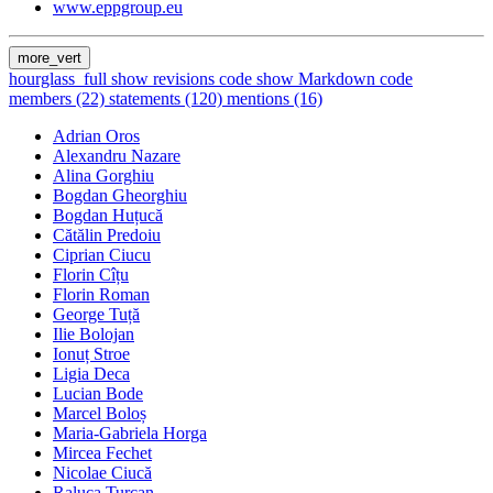
www.eppgroup.eu
more_vert
hourglass_full
show revisions
code
show Markdown code
members (22)
statements (120)
mentions (16)
Adrian Oros
Alexandru Nazare
Alina Gorghiu
Bogdan Gheorghiu
Bogdan Huțucă
Cătălin Predoiu
Ciprian Ciucu
Florin Cîțu
Florin Roman
George Tuță
Ilie Bolojan
Ionuț Stroe
Ligia Deca
Lucian Bode
Marcel Boloș
Maria-Gabriela Horga
Mircea Fechet
Nicolae Ciucă
Raluca Turcan