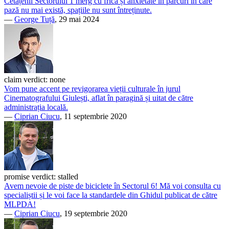
Cetățenii Sectorului 1 merg cu frică și anxietate în parcuri în care
pază nu mai există, spațiile nu sunt întreținute.
—
George Tuță
, 29 mai 2024
claim verdict:
none
Vom pune accent pe revigorarea vieții culturale în jurul
Cinematografului Giulești, aflat în paragină și uitat de către
administrația locală.
—
Ciprian Ciucu
, 11 septembrie 2020
promise verdict:
stalled
Avem nevoie de piste de biciclete în Sectorul 6! Mă voi consulta cu
specialiștii și le voi face la standardele din Ghidul publicat de către
MLPDA!
—
Ciprian Ciucu
, 19 septembrie 2020