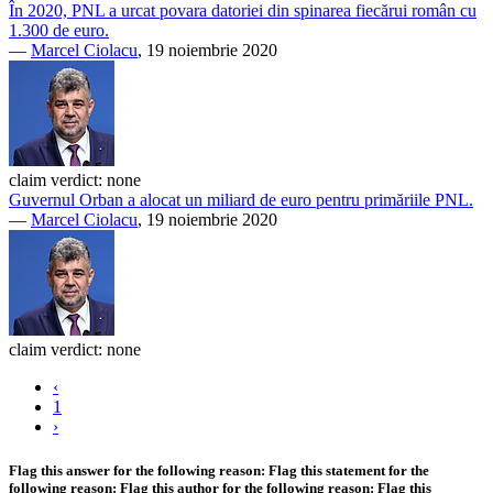
În 2020, PNL a urcat povara datoriei din spinarea fiecărui român cu
1.300 de euro.
—
Marcel Ciolacu
, 19 noiembrie 2020
claim verdict:
none
Guvernul Orban a alocat un miliard de euro pentru primăriile PNL.
—
Marcel Ciolacu
, 19 noiembrie 2020
claim verdict:
none
‹
1
›
Flag this answer for the following reason:
Flag this statement for the
following reason:
Flag this author for the following reason:
Flag this