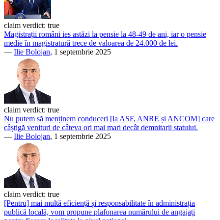
claim verdict:
true
Magistrații români ies astăzi la pensie la 48-49 de ani, iar o pensie
medie în magistratură trece de valoarea de 24.000 de lei.
—
Ilie Bolojan
, 1 septembrie 2025
claim verdict:
true
Nu putem să menținem conduceri [la ASF, ANRE și ANCOM] care
câștigă venituri de câteva ori mai mari decât demnitarii statului.
—
Ilie Bolojan
, 1 septembrie 2025
claim verdict:
true
[Pentru] mai multă eficiență și responsabilitate în administrația
publică locală, vom propune plafonarea numărului de angajați