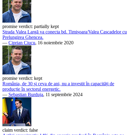
promise verdict:
partially kept
Strada Valea Largă va conecta bd. Timișoara/Valea Cascadelor cu
Prelungirea Ghencea.
—
Ciprian Ciucu
, 16 noiembrie 2020
promise verdict:
kept
România, de 30 și ceva de ani, nu a investit în capacități de
producție în sectorul energetic.
—
Sebastian Burduja
, 11 septembrie 2024
claim verdict:
false