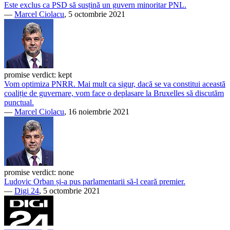
Este exclus ca PSD să susțină un guvern minoritar PNL.
—
Marcel Ciolacu
, 5 octombrie 2021
promise verdict:
kept
Vom optimiza PNRR. Mai mult ca sigur, dacă se va constitui această
coaliție de guvernare, vom face o deplasare la Bruxelles să discutăm
punctual.
—
Marcel Ciolacu
, 16 noiembrie 2021
promise verdict:
none
Ludovic Orban și-a pus parlamentarii să-l ceară premier.
—
Digi 24
, 5 octombrie 2021