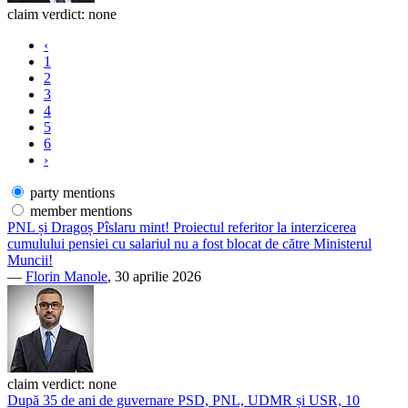
claim verdict:
none
‹
1
2
3
4
5
6
›
party mentions
member mentions
PNL și Dragoș Pîslaru mint! Proiectul referitor la interzicerea
cumulului pensiei cu salariul nu a fost blocat de către Ministerul
Muncii!
—
Florin Manole
, 30 aprilie 2026
claim verdict:
none
După 35 de ani de guvernare PSD, PNL, UDMR și USR, 10