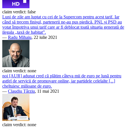
claim verdict:
false
Luni de zile am luptat cu cei de la Supercom pentru acest tarif. Iar
când să trecem finișul, partenerii ne-au pus piedică. PNL și PSD au
votat împotriva unui tarif care ar fi deblocat toată situația generată de
ilegala „taxă de habitat”.
—
Radu Mihaiu
, 22 iulie 2021
claim verdict:
none
noi [AUR] adunat cred că plătim câteva mii de euro pe lună pentru
astfel de servicii de promovare online, iar partidele celelalte [...]
cheltuiesc milioane de euro.
—
Claudiu Târziu
, 11 mai 2021
claim verdict:
none