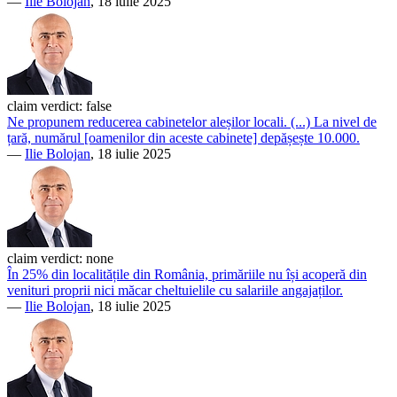
—
Ilie Bolojan
, 18 iulie 2025
claim verdict:
false
Ne propunem reducerea cabinetelor aleșilor locali. (...) La nivel de
țară, numărul [oamenilor din aceste cabinete] depășește 10.000.
—
Ilie Bolojan
, 18 iulie 2025
claim verdict:
none
În 25% din localitățile din România, primăriile nu își acoperă din
venituri proprii nici măcar cheltuielile cu salariile angajaților.
—
Ilie Bolojan
, 18 iulie 2025