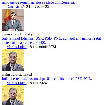
milioane de români au ales să plece din România.
—
Dan Tănasă
, 24 august 2025
claim verdict:
mostly false
Sub regimul Iohannis, USR, PSD, PNL, numărul angajaților la stat
a crescut cu aproape 200.000.
—
Marius Lulea
, 18 noiembrie 2024
claim verdict:
mixed
Inflația este o taxă ascunsă pusă de coaliția toxică PSD-PNL.
—
Marius Lulea
, 18 mai 2024