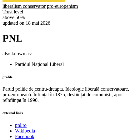
liberalism conservator
pro-europenism
Trust level
above 50%
updated on 18 mai 2026
PNL
also known as:
Partidul Național Liberal
profile
Partid politic de centru-dreapta. Ideologie liberală conservatoare,
pro-europeană. Înființat în 1875, desființat de comuniști, apoi
reînființat în 1990.
external links
pnl.ro
Wikipedia
Facebook