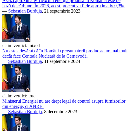
Astăzi aproximativ 14% din energia produsă în România este pe
bază de cărbune. În 2026, acest procent va fi de aproximativ 0,3%.
—
Sebastian Burduja
, 21 septembrie 2023
claim verdict:
mixed
Nu este adevărat că în România prosumatorii produc acum mai mult
decât face Centrala Nucleară de la Cernavodă.
—
Sebastian Burduja
, 11 septembrie 2024
claim verdict:
true
Ministerul Energiei nu are drept legal de control asupra furnizorilor
din energie, ci ANRE.
—
Sebastian Burduja
, 8 decembrie 2023