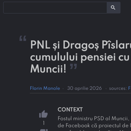
search
“
PNL și Dragoș Pîslaru
cumulului pensiei cu 
”
Muncii!
Florin Manole
·
30 aprilie 2026
·
sources:
F
CONTEXT
thumb_up
Fostul ministru PSD al Muncii,
1
de Facebook că proiectul de l