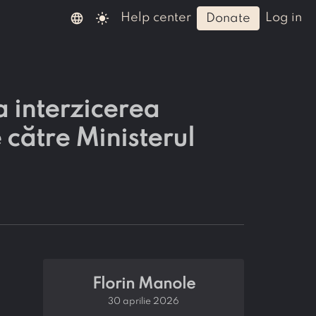
language
light_mode
help center
log in
donate
a interzicerea
e către Ministerul
Florin Manole
30 aprilie 2026