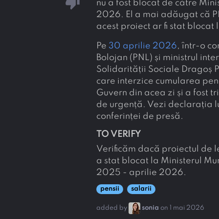
thumb_down
nu a fost blocat de către Min
2026. El a mai adăugat că PN
acest proiect ar fi stat blocat
Pe
30 aprilie 2026
, într-o c
Bolojan (PNL) și ministrul inte
Solidarității Sociale Dragoș P
care interzice cumularea pensi
Guvern din acea zi și a fost 
de urgență. Vezi declarația 
conferinței de presă.
TO VERIFY
Verificăm dacă proiectul de l
a stat blocat la Ministerul Mu
2025 - aprilie 2026.
pensii
salarii
added by
sonia
on 1 mai 2026