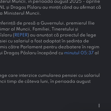
isterul Muncii, în perioada august 2025 - aprilie
L și Dragoș Pîslaru au mințit când au afirmat că
 la Ministerul Muncii.
onferință de presă a Guvernului, premierul Ilie
rimar al Muncii, Familiei, Tineretului și
îslaru (
REPER
) au anunțat că proiectul de lege
ei cu salariul a fost adoptat în ședința de
trimis către Parlament pentru dezbatere în regim
lui Dragoș Pâslaru începând cu
minutul 05:37
al
ege care interzice cumularea pensiei cu salariul
ncii timp de câteva luni, în perioada august
more_vert