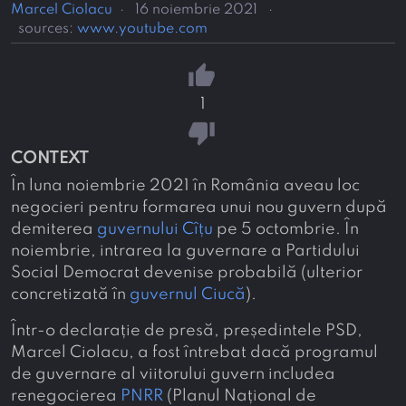
Marcel Ciolacu
·
16 noiembrie 2021
·
sources:
www.youtube.com
thumb_up
1
thumb_down
CONTEXT
În luna noiembrie 2021 în România aveau loc
negocieri pentru formarea unui nou guvern după
demiterea
guvernului Cîțu
pe 5 octombrie. În
noiembrie, intrarea la guvernare a Partidului
Social Democrat devenise probabilă (ulterior
concretizată în
guvernul Ciucă
).
Într-o declarație de presă, președintele PSD,
Marcel Ciolacu, a fost întrebat dacă programul
de guvernare al viitorului guvern includea
renegocierea
PNRR
(Planul Național de