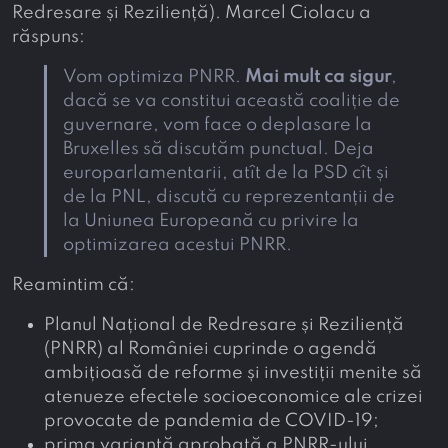
Redresare și Reziliență). Marcel Ciolacu a
răspuns:
Vom optimiza PNRR.
Mai mult ca sigur
,
dacă se va constitui această coaliție de
guvernare, vom face o deplasare la
Bruxelles să discutăm punctual. Deja
europarlamentarii, atît de la PSD cît și
de la PNL, discută cu reprezentanții de
la Uniunea Europeană cu privire la
optimizarea acestui PNRR.
Reamintim că:
Planul Național de Redresare și Reziliență
(PNRR) al României cuprinde o agendă
ambițioasă de reforme și investiții menite să
atenueze efectele socioeconomice ale crizei
provocate de pandemia de COVID-19;
prima variantă aprobată a PNRR-ului