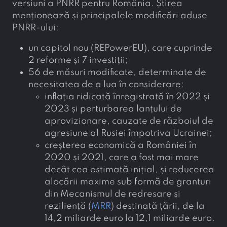
versiuni a PNRR pentru România. Știrea
menționează și principalele modificări aduse
PNRR-ului:
un capitol nou (REPowerEU), care cuprinde
2 reforme și 7 investiții;
56 de măsuri modificate, determinate de
necesitatea de a lua în considerare:
inflația ridicată înregistrată în 2022 și
2023 și perturbarea lanțului de
aprovizionare, cauzate de războiul de
agresiune al Rusiei împotriva Ucrainei;
creșterea economică a României în
2020 și 2021, care a fost mai mare
decât cea estimată inițial, și reducerea
alocării maxime sub formă de granturi
din Mecanismul de redresare și
reziliență (
MRR
) destinată țării, de la
14,2 miliarde euro la 12,1 miliarde euro.