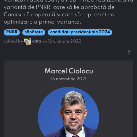
Verificăm dacă coaliția PSD-PNL a realizat o altă
variantă de PNRR, care să fie aprobată de
Comisia Europeană și care să reprezinte o
optimizare a primei variante.
PNRR
sănătate
candidați prezidențiale 2024
added by
cata
on 12 ianuarie 2022
more_vert
Marcel Ciolacu
16 noiembrie 2021