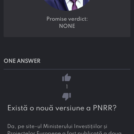
promise verdict:
NONE
ONE ANSWER
thumb_up
1
thumb_down
Există o nouă versiune a PNRR?
Da, pe site-ul Ministerului Investițiilor și
Proiectelor Europene a fost publicată a doua