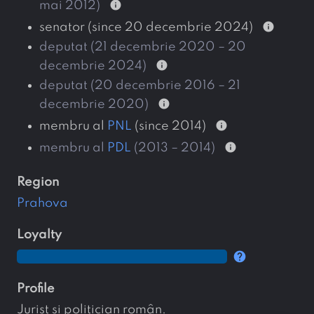
info
mai 2012)
info
senator (since 20 decembrie 2024)
deputat (21 decembrie 2020 – 20
info
decembrie 2024)
deputat (20 decembrie 2016 – 21
info
decembrie 2020)
info
membru al
PNL
(since 2014)
info
membru al
PDL
(2013 – 2014)
region
Prahova
loyalty
help
profile
Jurist și politician român.