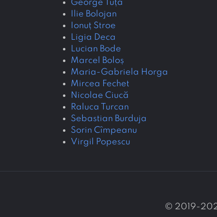
George Tuță
Ilie Bolojan
Ionuț Stroe
Ligia Deca
Lucian Bode
Marcel Boloș
Maria-Gabriela Horga
Mircea Fechet
Nicolae Ciucă
Raluca Turcan
Sebastian Burduja
Sorin Cîmpeanu
Virgil Popescu
© 2019-20