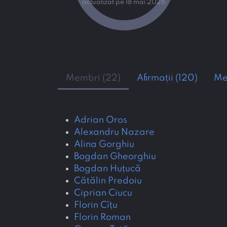
actualizat pe 18 mai 2026
Membri (22)
Afirmații (120)
Men
Adrian Oros
Alexandru Nazare
Alina Gorghiu
Bogdan Gheorghiu
Bogdan Huțucă
Cătălin Predoiu
Ciprian Ciucu
Florin Cîțu
Florin Roman