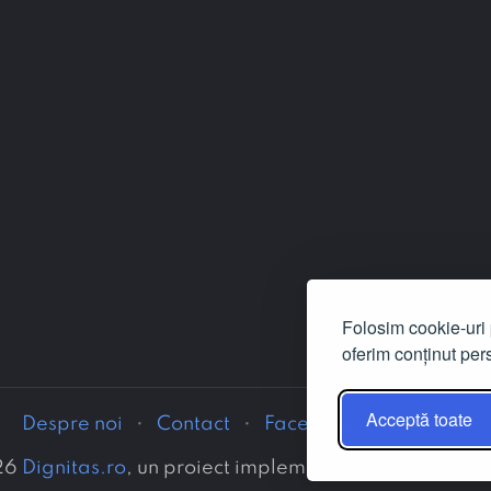
Folosim cookie-uri p
oferim conținut pers
Acceptă toate
Despre noi
Contact
Facebook
LinkedIn
26
Dignitas.ro
, un proiect implementat de Asociația 