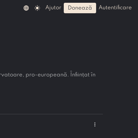
language
light_mode
ajutor
autentificare
donează
rvatoare, pro-europeană. Înființat în
more_vert