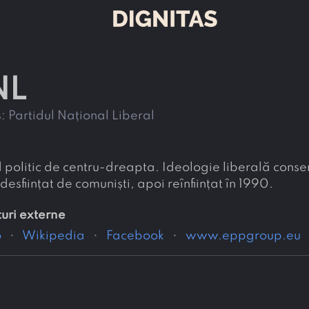
NL
s:
Partidul Național Liberal
d politic de centru-dreapta. Ideologie liberală conse
desființat de comuniști, apoi reînființat în 1990.
turi externe
o
Wikipedia
Facebook
www.eppgroup.eu