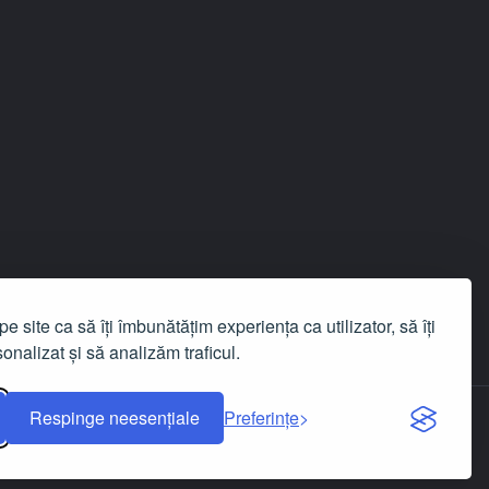
e site ca să îți îmbunătățim experiența ca utilizator, să îți
onalizat și să analizăm traficul.
Respinge neesențiale
Preferințe
Zero Minciuni