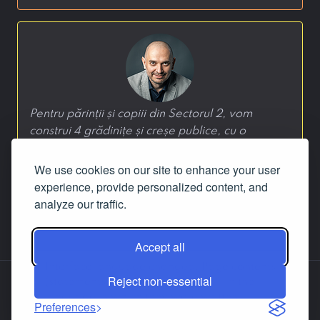
Pentru părinții și copiii din Sectorul 2, vom
construi 4 grădinițe și creșe publice, cu o
capacitate de 240 de locuri.
We use cookies on our site to enhance your user
—
Radu Mihaiu
, 25 septembrie 2020
experience, provide personalized content, and
analyze our traffic.
‹
1
2
›
Accept all
Reject non-essential
About us
Contact us
Facebook
LinkedIn
Preferences
© 2019-2026
Dignitas.ro
, a project developed