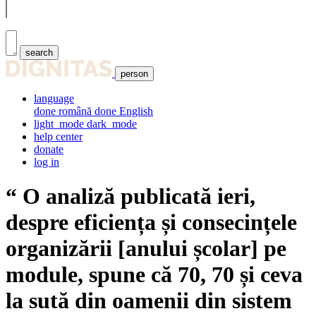
search
person
language
done
română
done
English
light_mode
dark_mode
help center
donate
log in
“
O analiză publicată ieri,
despre eficiența și consecințele
organizării [anului școlar] pe
module, spune că 70, 70 și ceva
la sută din oamenii din sistem