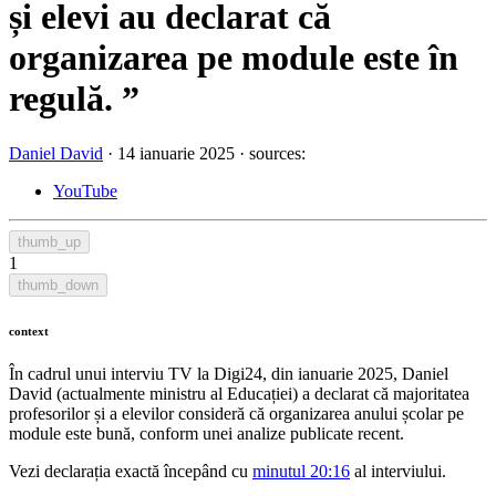
și elevi au declarat că
organizarea pe module este în
regulă.
”
Daniel David
·
14 ianuarie 2025
·
sources:
YouTube
thumb_up
1
thumb_down
context
În cadrul unui interviu TV la Digi24, din ianuarie 2025, Daniel
David (actualmente ministru al Educației) a declarat că majoritatea
profesorilor și a elevilor consideră că organizarea anului școlar pe
module este bună, conform unei analize publicate recent.
Vezi declarația exactă începând cu
minutul 20:16
al interviului.