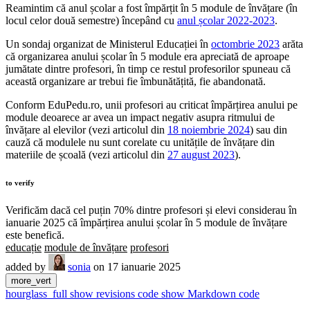
Reamintim că anul școlar a fost împărțit în 5 module de învățare (în
locul celor două semestre) începând cu
anul școlar 2022-2023
.
Un sondaj organizat de Ministerul Educației în
octombrie 2023
arăta
că organizarea anului școlar în 5 module era apreciată de aproape
jumătate dintre profesori, în timp ce restul profesorilor spuneau că
această organizare ar trebui fie îmbunătățită, fie abandonată.
Conform EduPedu.ro, unii profesori au criticat împărțirea anului pe
module deoarece ar avea un impact negativ asupra ritmului de
învățare al elevilor (vezi articolul din
18 noiembrie 2024
) sau din
cauză că modulele nu sunt corelate cu unitățile de învățare din
materiile de școală (vezi articolul din
27 august 2023
).
to verify
Verificăm dacă cel puțin 70% dintre profesori și elevi considerau în
ianuarie 2025 că împărțirea anului școlar în 5 module de învățare
este benefică.
educație
module de învățare
profesori
added by
sonia
on 17 ianuarie 2025
more_vert
hourglass_full
show revisions
code
show Markdown code