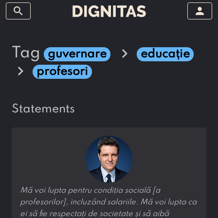
search
person
chevron_right
tag
guvernare
educație
chevron_right
profesori
statements
Mă voi lupta pentru condiția socială [a
profesorilor], incluzând salariile. Mă voi lupta ca
ei să fie respectați de societate și să aibă