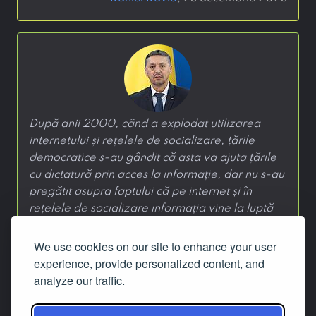
După anii 2000, când a explodat utilizarea
internetului și rețelele de socializare, țările
democratice s-au gândit că asta va ajuta țările
cu dictatură prin acces la informație, dar nu s-au
pregătit asupra faptului că pe internet și în
rețelele de socializare informația vine la luptă
cu fake news-ul și cu pseudo-informația.
We use cookies on our site to enhance your user
—
Daniel David
, 23 decembrie 2023
experience, provide personalized content, and
analyze our traffic.
‹
1
›