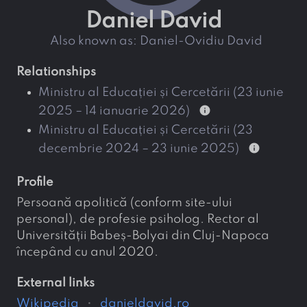
Daniel David
also known as:
Daniel-Ovidiu David
relationships
Ministru al Educației și Cercetării (23 iunie
info
2025 – 14 ianuarie 2026)
Ministru al Educației și Cercetării (23
info
decembrie 2024 – 23 iunie 2025)
profile
Persoană apolitică (conform site-ului
personal), de profesie psiholog. Rector al
Universității Babeș-Bolyai din Cluj-Napoca
începând cu anul 2020.
external links
Wikipedia
danieldavid.ro