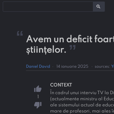
search
“
Avem un deficit foar
”
științelor.
Daniel David
·
14 ianuarie 2025
·
sources:
Y
CONTEXT
thumb_up
În cadrul unui interviu TV la
1
(actualmente ministru al Edu
thumb_down
ale sistemului actual de educ
mare de profesori, mai ales în