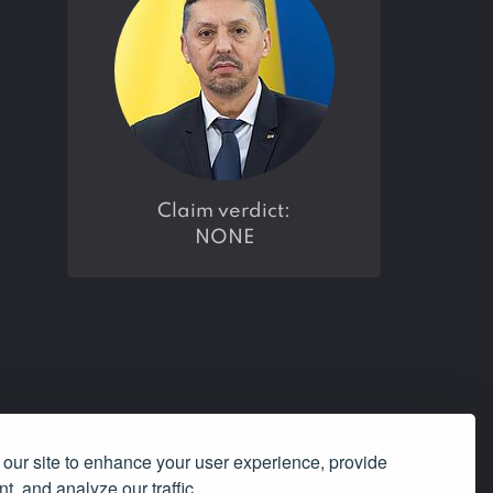
claim verdict:
NONE
our site to enhance your user experience, provide
t, and analyze our traffic.