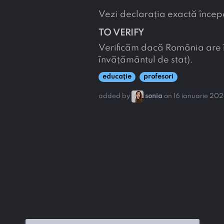
Vezi declarația exactă înce
TO VERIFY
Verificăm dacă România are în
învățământul de stat).
educație
profesori
added by
sonia
on 16 ianuarie 20