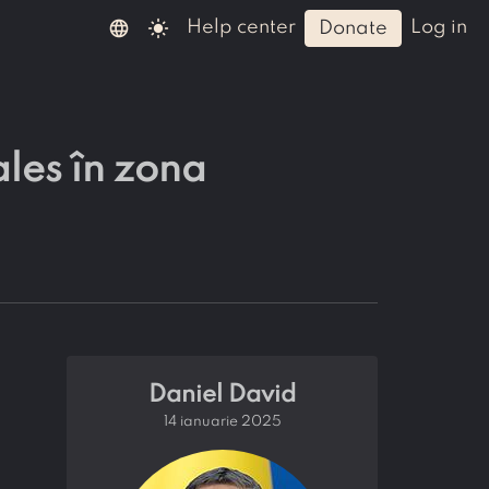
language
light_mode
help center
log in
donate
ales în zona
Daniel David
14 ianuarie 2025