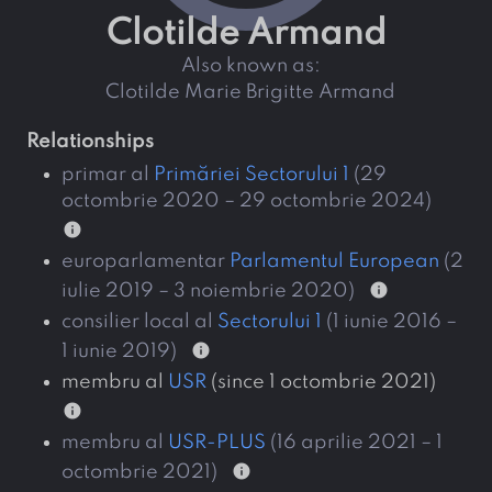
Clotilde Armand
also known as:
Clotilde Marie Brigitte Armand
relationships
primar al
Primăriei Sectorului 1
(29
octombrie 2020 – 29 octombrie 2024)
info
europarlamentar
Parlamentul European
(2
info
iulie 2019 – 3 noiembrie 2020)
consilier local al
Sectorului 1
(1 iunie 2016 –
info
1 iunie 2019)
membru al
USR
(since 1 octombrie 2021)
info
membru al
USR-PLUS
(16 aprilie 2021 – 1
info
octombrie 2021)