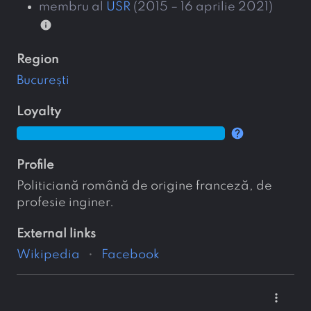
membru al
USR
(2015 – 16 aprilie 2021)
info
region
București
loyalty
help
profile
Politiciană română de origine franceză, de
profesie inginer.
external links
Wikipedia
Facebook
more_vert