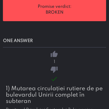
promise verdict:
BROKEN
ONE ANSWER
thumb_up
1
thumb_down
done
1) Mutarea circulației rutiere de pe
bulevardul Unirii complet în
subteran