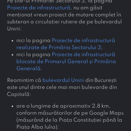
Pe site-ul Primăriei Sectorului 3, la pagina
Proiecte de infrastructură
, nu am găsit
menționat vreun proiect de mutare complet în
subteran a circulației rutiere de pe bulevardul
Unirii:
nici la pagina
Proiecte de infrastructură
realizate de Primăria Sectorului 3
;
nici la pagina
Proiecte de infrastructură
blocate de Primarul General și Primăria
Generală
.
Reamintim că
bulevardul Unirii
din București
este unul dintre cele mai mari bulevarde din
Capitală:
are o lungime de aproximativ 2,8 km,
conform măsurătorilor de pe Google Maps
(măsurând de la Piața Constituției până la
Piața Alba Iulia):