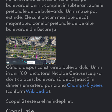
bulevardul Unirii, complet în subteran, zonele
pietonale de pe bulevardul Unirii nu se pot
extinde. Ele sunt oricum mai late decât
majoritatea zonelor pietonale de pe alte
bulevarde din București:
Când a dispus construirea bulevardului Unirii
în anii '80, dictatorul Nicolae Ceaușescu și-a
dorit ca acest bulevard să depășească în
dimensiuni artera pariziană
Champs-Élysées
(conform
Wikipedia
).
Scopul 2) este și el neîndeplinit.
Concluzie