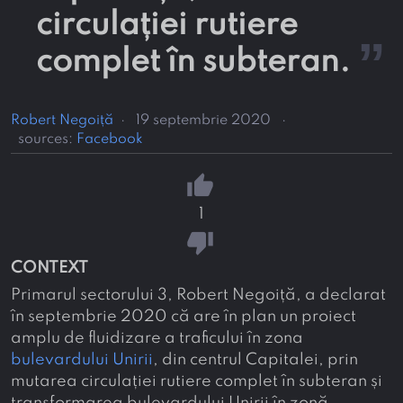
circulației rutiere
”
complet în subteran.
Robert Negoiță
·
19 septembrie 2020
·
sources:
Facebook
thumb_up
1
thumb_down
CONTEXT
Primarul sectorului 3, Robert Negoiță, a declarat
în septembrie 2020 că are în plan un proiect
amplu de fluidizare a traficului în zona
bulevardului Unirii
, din centrul Capitalei, prin
mutarea circulației rutiere complet în subteran și