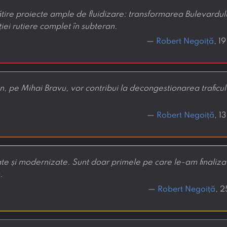
tire proiecte ample de fluidizare: transformarea Bulevardulu
ției rutiere complet în subteran.
—
Robert Negoiță
, 1
, pe Mihai Bravu, vor contribui la decongestionarea traficulu
—
Robert Negoiță
, 1
te și modernizate. Sunt doar primele pe care le-am finalizat
.
—
Robert Negoiță
, 