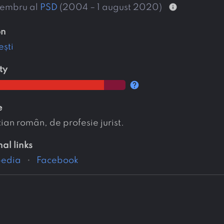
info
embru al
PSD
(2004 – 1 august 2020)
on
ești
ty
help
e
cian român, de profesie jurist.
nal links
pedia
Facebook