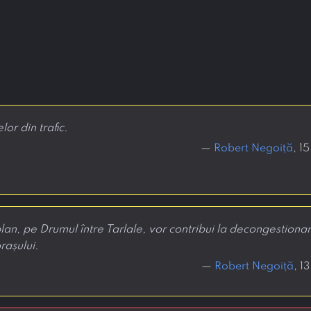
or din trafic.
—
Robert Negoiță
, 1
n, pe Drumul între Tarlale, vor contribui la decongestionarea
rașului.
—
Robert Negoiță
, 1