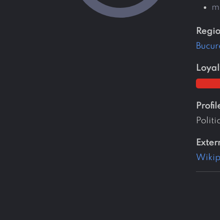
m
regi
Bucur
loyal
profil
Politi
exter
Wiki