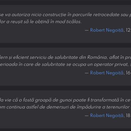
 se va autoriza nicio construcție în parcurile retrocedate sau 
r a reușit să le obțină în mod ticălos.
—
Robert Negoiță
, 1
 și eficient serviciu de salubritate din România, aflat în p
perioada în care de salubritate se ocupa un operator privat, 
—
Robert Negoiță
, 1
da vie că o fostă groapă de gunoi poate fi transformată în ceva
vom continua astfel de demersuri de împădurire a terenurilor
—
Robert Negoiță
, 1