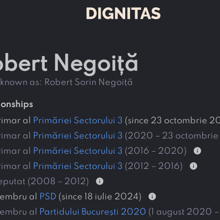
Robert Negoiță
o known as:
Robert Sorin Negoiță
tionships
rimar al
Primăriei Sectorului 3
(since 23 octombrie 2
rimar al
Primăriei Sectorului 3
(2020 – 23 octombri
info
rimar al
Primăriei Sectorului 3
(2016 – 2020)
info
rimar al
Primăriei Sectorului 3
(2012 – 2016)
info
eputat (2008 – 2012)
info
embru al
PSD
(since 18 iulie 2024)
embru al
Partidului București 2020
(1 august 2020 –