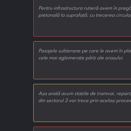
Pentru infrastructura rutieră avem în pregă
pietonală la suprafață, cu trecerea circula
Pasajele subterane pe care le avem în plan
cele mai aglomerate părți ale orașului.
Așa arată acum stațiile de tramvai, repara
din sectorul 3 vor trece prin același proces