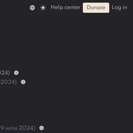
language
light_mode
help center
log in
donate
info
024)
info
e 2024)
info
 9 iunie 2024)