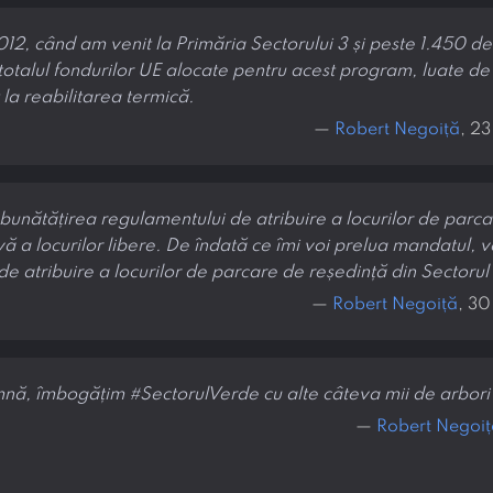
012, când am venit la Primăria Sectorului 3 și peste 1.450 de
otalul fondurilor UE alocate pentru acest program, luate de
la reabilitarea termică.
—
Robert Negoiță
, 2
bunătățirea regulamentului de atribuire a locurilor de parca
ă a locurilor libere. De îndată ce îmi voi prelua mandatul, 
de atribuire a locurilor de parcare de reședință din Sectorul
—
Robert Negoiță
, 3
nă, îmbogățim #SectorulVerde cu alte câteva mii de arbori 
—
Robert Negoiț