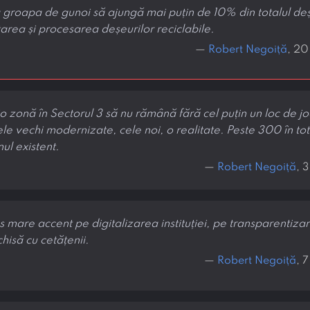
 groapa de gunoi să ajungă mai puțin de 10% din totalul deș
area și procesarea deșeurilor reciclabile.
—
Robert Negoiță
, 20
io zonă în Sectorul 3 să nu rămână fără cel puțin un loc de j
cele vechi modernizate, cele noi, o realitate. Peste 300 în to
nul existent.
—
Robert Negoiță
, 
s mare accent pe digitalizarea instituției, pe transparentizare
hisă cu cetățenii.
—
Robert Negoiță
, 