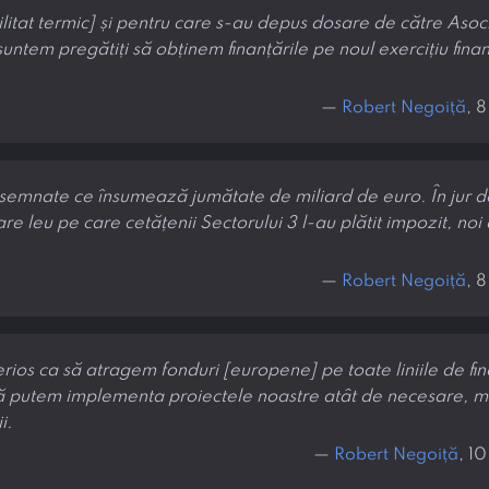
litat termic] și pentru care s-au depus dosare de către Asoci
suntem pregătiți să obținem finanțările pe noul exercițiu fin
—
Robert Negoiță
, 
și semnate ce însumează jumătate de miliard de euro. În jur 
re leu pe care cetățenii Sectorului 3 l-au plătit impozit, noi
—
Robert Negoiță
, 
serios ca să atragem fonduri [europene] pe toate liniile de fi
 să putem implementa proiectele noastre atât de necesare, m
i.
—
Robert Negoiță
, 1