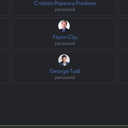
Cristian Popescu Piedone
persoană
Florin Cîțu
persoană
George Tuță
persoană