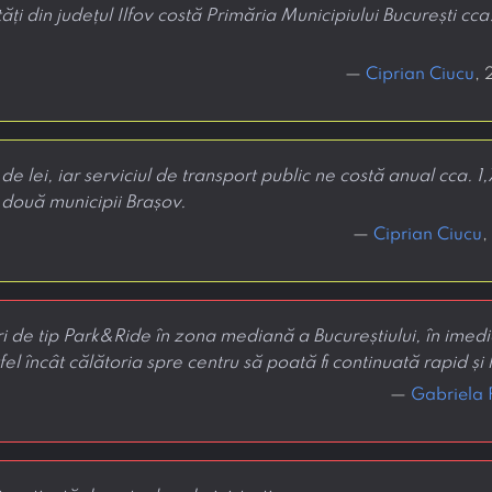
tăți din județul Ilfov costă Primăria Municipiului București c
—
Ciprian Ciucu
, 
e lei, iar serviciul de transport public ne costă anual cca. 1,
 două municipii Brașov.
—
Ciprian Ciucu
,
cări de tip Park&Ride în zona mediană a Bucureștiului, în ime
el încât călătoria spre centru să poată fi continuată rapid și l
—
Gabriela 