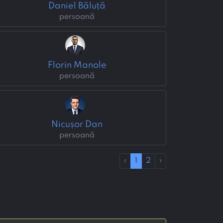
Daniel Băluță
persoană
Florin Manole
persoană
Nicușor Dan
persoană
‹
1
2
›