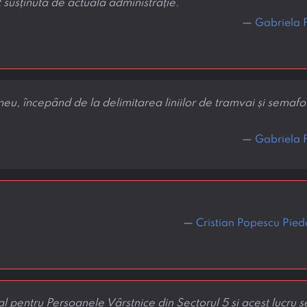
 susținută de actuala administrație.
—
Gabriela 
eu, începând de la delimitarea liniilor de tramvai și semaf
—
Gabriela 
—
Cristian Popescu Pie
 pentru Persoanele Vârstnice din Sectorul 5 și acest lucru s