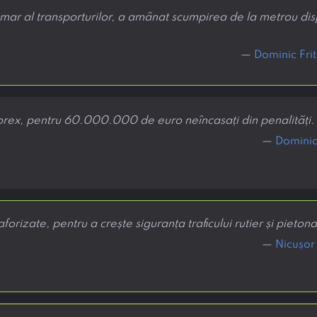
imar al transporturilor, a amânat scumpirea de la metrou disp
—
Dominic Frit
orex, pentru 60.000.000 de euro neîncasați din penalități.
—
Dominic 
aforizate, pentru a crește siguranța traficului rutier și pietona
—
Nicușor