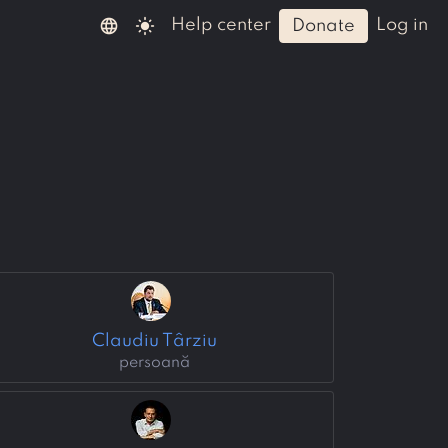
language
light_mode
help center
log in
donate
Claudiu Târziu
persoană