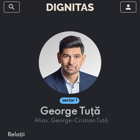
search
person
sector 1
George Tuță
alias:
George-Cristian Tuță
relații