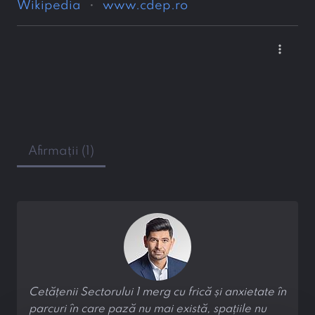
Wikipedia
www.cdep.ro
more_vert
Afirmații (1)
Cetățenii Sectorului 1 merg cu frică și anxietate în
parcuri în care pază nu mai există, spațiile nu