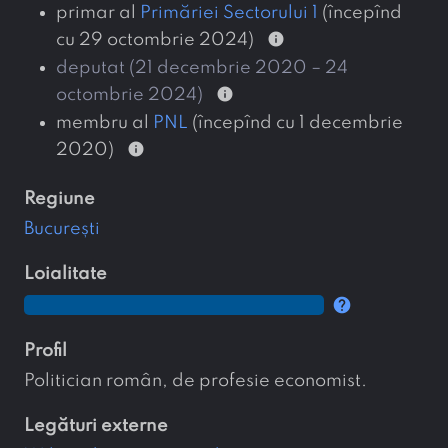
primar al
Primăriei Sectorului 1
(începînd
info
cu 29 octombrie 2024)
deputat (21 decembrie 2020 – 24
info
octombrie 2024)
membru al
PNL
(începînd cu 1 decembrie
info
2020)
regiune
București
loialitate
help
profil
Politician român, de profesie economist.
legături externe