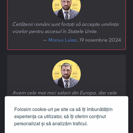
Cetățenii români sunt forțați să accepte umilința
vizelor pentru accesul în Statele Unite.
—
Marius Lulea
, 19 noiembrie 2024
Avem cele mai mici salarii din Europa, dar cele
mai mari prețuri.
Folosim cookie-uri pe site ca să îți îmbunătățim
—
Marius Lulea
, 18 noiembrie 2024
experiența ca utilizator, să îți oferim conținut
personalizat și să analizăm traficul.
‹
1
›