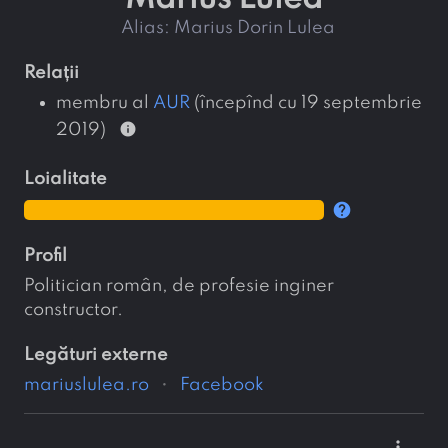
alias:
Marius Dorin Lulea
relații
membru al
AUR
(începînd cu 19 septembrie
info
2019)
loialitate
help
profil
Politician român, de profesie inginer
constructor.
legături externe
mariuslulea.ro
Facebook
more_vert