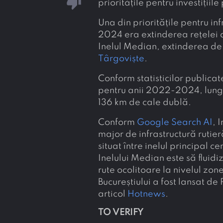
thumb_down
prioritățile pentru investițiile
Una din prioritățile pentru in
2024 era extinderea rețelei d
Inelul Median, extinderea de
Târgoviște
.
Conform statisticilor publicat
pentru anii 2022-2024, lungi
136 km de cale dublă.
Conform
Google Search AI
, 
major de infrastructură rutier
situat între inelul principal c
Inelului Median este să fluidiz
rute ocolitoare la nivelul zo
Bucureștiului a fost lansat de
articol
Hotnews
.
TO VERIFY