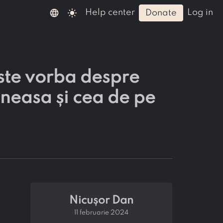
language
light_mode
help center
log in
donate
ste vorba despre
ăneasa și cea de pe
Nicușor Dan
11 februarie 2024