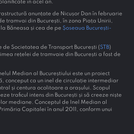
 planificate în acel an.
frastructură anunțate de Nicușor Dan în februarie
e tramvai din București, în zona Piața Unirii,
 la Băneasa și cea de pe
Șoseaua București-
e de Societatea de Transport București (
STB
)
mea rețelei de tramvaie din București a fost de
Inelul Median al Bucureștiului este un proiect
ă, conceput ca un inel de circulație intermediar
entral și centura ocolitoare a orașului. Scopul
eze traficul intens din București și să creeze niște
nelor mediane. Conceptul de Inel Median al
 Primăria Capitalei în anul 2011, conform unui