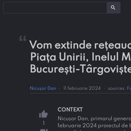
search
“
Vom extinde rețeaua
Piața Unirii, Inelul
București-Târgovișt
Nicușor Dan
·
11 februarie 2024
·
sources:
F
CONTEXT
thumb_up
Nicușor Dan, primarul general
1
februarie 2024 proiectul de 