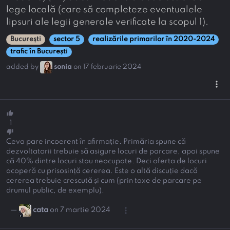
lege locală (care să completeze eventualele
lipsuri ale legii generale verificate la scopul 1).
București
sector 5
realizările primarilor în 2020-2024
trafic în București
added by
sonia
on 17 februarie 2024
more_vert
thumb_up
1
thumb_down
Ceva pare incoerent în afirmație. Primăria spune că
dezvoltatorii trebuie să asigure locuri de parcare, apoi spune
că 40% dintre locuri stau neocupate. Deci oferta de locuri
acoperă cu prisosință cererea. Este o altă discuție dacă
cererea trebuie crescută și cum (prin taxe de parcare pe
drumul public, de exemplu).
more_vert
—
cata
on 7 martie 2024