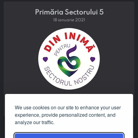
Primăria Sectorului 5
18 ianuarie 2021
claim verdict:
NONE
We use cookies on our site to enhance your user
experience, provide personalized content, and
analyze our traffic.