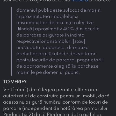
susține că s-a ajuns la această
măsură
deoarece:
domeniul public este sufocat de mașini
în proximitatea imobilelor și
ansamblurilor de locuințe colective
[fiindcă] aproximativ 40% din locurile
de parcare asigurate în incinta
respectivelor ansambluri [stau]
neocupate, deoarece, din cauza
prețurilor practicate de dezvoltatori
pentru locurile de parcare, proprietarii
de apartamente aleg să își parcheze
mașinile pe domeniul public.
TO VERIFY
Verificăm 1) dacă legea permite eliberarea
autorizației de construire pentru un imobil, dacă
acesta nu asigură numărul conform de locuri de
parcare (independent de hotărârea primarului
Piedone) și 2) dacă Piedone a dat o astfel de