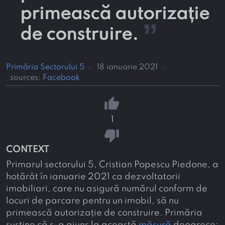
primească autorizație
”
de construire.
Primăria Sectorului 5
·
18 ianuarie 2021
·
sources:
Facebook
thumb_up
1
thumb_down
CONTEXT
Primarul sectorului 5, Cristian Popescu Piedone, a
hotărât în ianuarie 2021 ca dezvoltatorii
imobiliari, care nu asigură numărul conform de
locuri de parcare pentru un imobil, să nu
primească autorizație de construire. Primăria