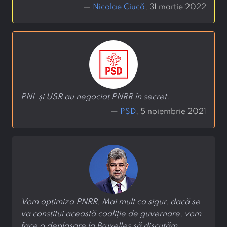
—
Nicolae Ciucă
, 31 martie 2022
PNL și USR au negociat PNRR în secret.
—
PSD
, 5 noiembrie 2021
Vom optimiza PNRR. Mai mult ca sigur, dacă se
va constitui această coaliție de guvernare, vom
face o deplasare la Bruxelles să discutăm