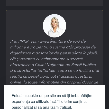
Prin PNRR, vom avea finanțare de 100 de
milioane euro pentru a susține atât procesul de
digitalizare a dosarelor de pensii aflate în plată,
cât și dotarea cu echipamente și servicii
electronice a Casei Naționale de Pensii Publice
și a structurilor teritoriale, ceea ce va facilita atât
relația cu beneficiarii, cât și accesul acestora,
online, la toate informațiile din propriul dosar de
pensie.
Folosim cookie-uri pe site ca să îți îmbunătățim
—
Raluca Turcan
, 4 iunie 2021
experiența ca utilizator, să îți oferim conținut
personalizat și să analizăm traficul.