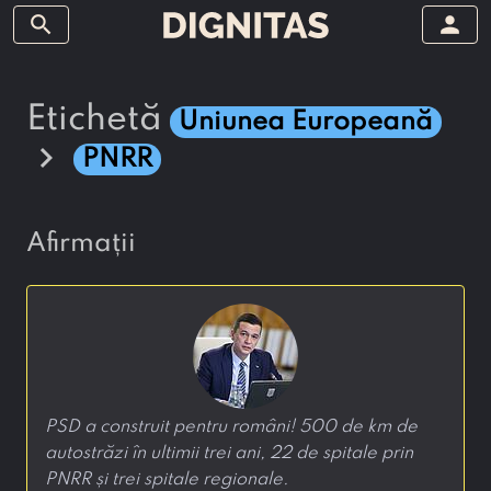
search
person
etichetă
Uniunea Europeană
chevron_right
PNRR
afirmații
PSD a construit pentru români! 500 de km de
autostrăzi în ultimii trei ani, 22 de spitale prin
PNRR și trei spitale regionale.