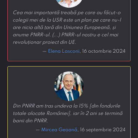
Cea mai importantă treabă pe care au făcut-o
colegii mei de la USR este un plan pe care nu-l
are nicio altă țară din Uniunea Europeană, și
anume PNRR-ul. (...) PNRR-ul nostru e cel mai
revoluționar proiect din UE.
—
Elena Lasconi
, 16 octombrie 2024
Din PNRR am tras undeva la 15% [din fondurile
totale alocate României], iar în 2 ani se termină
banii din PNRR.
—
Mircea Geoană
, 16 septembrie 2024