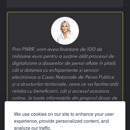
Prin PNRR, vom avea finanțare de 100 de
milioane euro pentru a susține atât procesul de
digitalizare a dosarelor de pensii aflate în plată,
cât și dotarea cu echipamente și servicii
electronice a Casei Naționale de Pensii Publice
și a structurilor teritoriale, ceea ce va facilita atât
relația cu beneficiarii, cât și accesul acestora,
online, la toate informațiile din propriul dosar de
pensie.
We use cookies on our site to enhance your user
—
Raluca Turcan
, 4 iunie 2021
experience, provide personalized content, and
analyze our traffic.