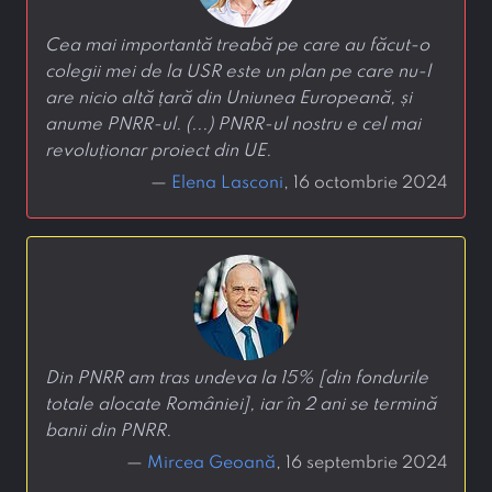
Cea mai importantă treabă pe care au făcut-o
colegii mei de la USR este un plan pe care nu-l
are nicio altă țară din Uniunea Europeană, și
anume PNRR-ul. (...) PNRR-ul nostru e cel mai
revoluționar proiect din UE.
—
Elena Lasconi
, 16 octombrie 2024
Din PNRR am tras undeva la 15% [din fondurile
totale alocate României], iar în 2 ani se termină
banii din PNRR.
—
Mircea Geoană
, 16 septembrie 2024