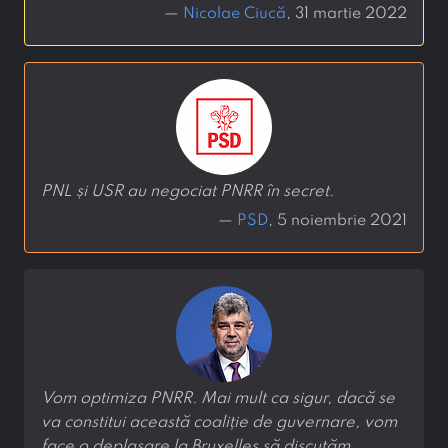
—
Nicolae Ciucă
, 31 martie 2022
PNL și USR au negociat PNRR în secret.
—
PSD
, 5 noiembrie 2021
Vom optimiza PNRR. Mai mult ca sigur, dacă se
va constitui această coaliție de guvernare, vom
face o deplasare la Bruxelles să discutăm