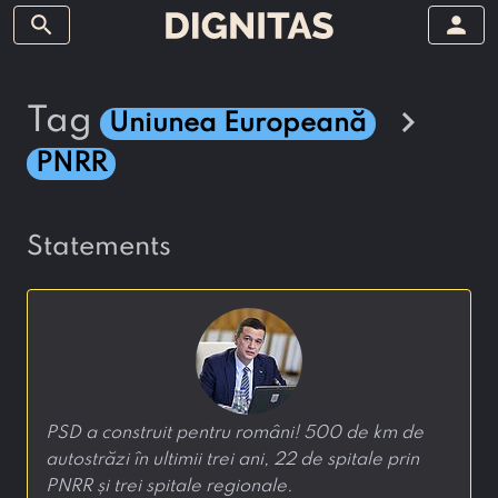
search
person
chevron_right
tag
Uniunea Europeană
PNRR
statements
PSD a construit pentru români! 500 de km de
autostrăzi în ultimii trei ani, 22 de spitale prin
PNRR și trei spitale regionale.