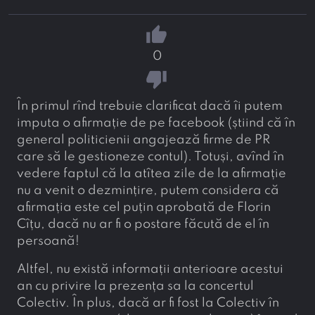
thumb_up
0
thumb_down
În primul rînd trebuie clarificat dacă îi putem
imputa o afirmație de pe facebook (știind că în
general politicienii angajează firme de PR
care să le gestioneze contul). Totuși, avînd în
vedere faptul că la atîtea zile de la afirmație
nu a venit o dezmințire, putem considera că
afirmația este cel puțin aprobată de Florin
Cîțu, dacă nu ar fi o postare făcută de el în
persoană!
Altfel, nu există informații anterioare acestui
an cu privire la prezența sa la concertul
Colectiv. În plus, dacă ar fi fost la Colectiv în