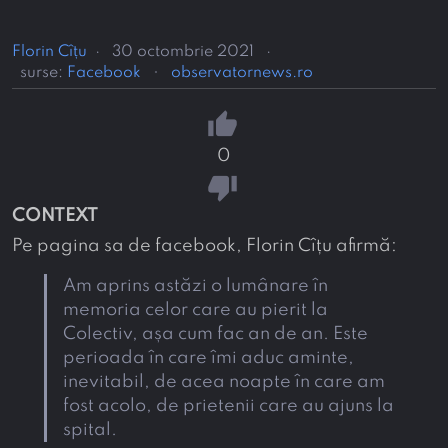
Florin Cîțu
·
30 octombrie 2021
·
surse:
Facebook
observatornews.ro
thumb_up
0
thumb_down
CONTEXT
Pe pagina sa de facebook, Florin Cîțu afirmă:
Am aprins astăzi o lumânare în
memoria celor care au pierit la
Colectiv, așa cum fac an de an. Este
perioada în care îmi aduc aminte,
inevitabil, de acea noapte în care am
fost acolo, de prietenii care au ajuns la
spital.