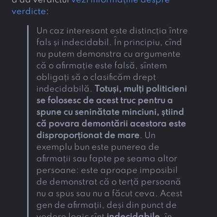
a da verdictul
vezi informațiile despre
verdicte
:
Un caz interesant este distincția între
fals și indecidabil. În principiu, cînd
nu putem demonstra cu argumente
că o afirmație este falsă, sîntem
obligați să o clasificăm drept
indecidabilă.
Totuși, mulți politicieni
se folosesc de acest truc pentru a
spune cu seninătate minciuni, știind
că povara demontării acestora este
disproporționat de mare
. Un
exemplu bun este punerea de
afirmații sau fapte pe seama altor
persoane: este aproape imposibil
de demonstrat că o terță persoană
nu a spus sau nu a făcut ceva. Acest
gen de afirmații, deși din punct de