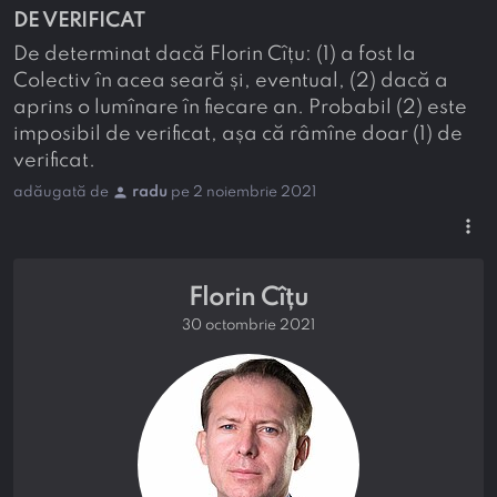
DE VERIFICAT
De determinat dacă Florin Cîțu: (1) a fost la
Colectiv în acea seară și, eventual, (2) dacă a
aprins o lumînare în fiecare an. Probabil (2) este
imposibil de verificat, așa că râmîne doar (1) de
verificat.
person
adăugată de
radu
pe 2 noiembrie 2021
more_vert
Florin Cîțu
30 octombrie 2021