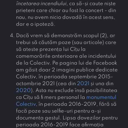
încetarea incendiului
, ca să-și caute niște
prieteni care chiar au fost la concert - din
nou, nu avem nicio dovadă în acest sens,
dar e o ipoteză.
Dacă vrem să demonstrăm scopul (2), ar
trebui să căutăm poze (sau articole) care
să ateste prezența lui Cîțu la
comemorările anterioare ale incidentului
de la Colectiv. Pe pagina lui de Facebook
am găsit doar 2 imagini publice dedicate
Colectiv, în perioada septembrie 2015-
octombrie 2021 (cea din
2021
și una din
2020
). Asta nu exclude însă posibilitatea
ca Cîțu să fi mers personal la
monumentul
Colectiv
, în perioada 2016-2019, fără să
facă poze sau selfie-uri pentru a-și
documenta gestul. Lipsa dovezilor pentru
perioada 2016-2019 face afirmația