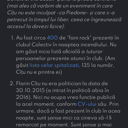
(mai ales că vorbim de un eveniment în care
Cîțu nu este inculpat -ca Piedone- și care s-a
petrecut în timpul lui liber, ceea ce îngreunează
accesul la dovezi fizice)
:
Au fost circa
400
de "fani rock" prezenți în
clubul Colectiv în noaptea incendiului. Nu
am găsit nicio listă oficială a
tuturor
persoanelor prezente atunci în club. (Am
găsit
lista celor spitalizați
, 135 la număr,
Cîțu nu e printre ei)
Florin Cîțu nu era politician la data de
30.10.2015 (a intrat în politică abia în
2016). Nici nu ocupa vreo funcție publică
la acel moment, conform
CV-ului
său. Prin
urmare, dacă a fost prezent în club în acea
noapte, sunt șanse mici ca cineva să-l fi
remarcat pe moment. Sunt șanse și mai