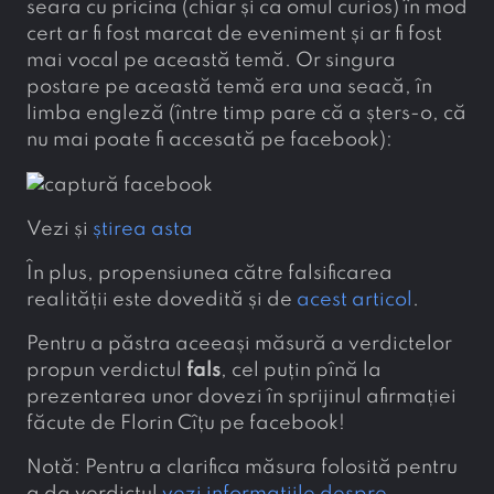
seara cu pricina (chiar și ca omul curios) în mod
cert ar fi fost marcat de eveniment și ar fi fost
mai vocal pe această temă. Or singura
postare pe această temă era una seacă, în
limba engleză (între timp pare că a șters-o, că
nu mai poate fi accesată pe facebook):
Vezi și
știrea asta
În plus, propensiunea către falsificarea
realității este dovedită și de
acest articol
.
Pentru a păstra aceeași măsură a verdictelor
propun verdictul
fals
, cel puțin pînă la
prezentarea unor dovezi în sprijinul afirmației
făcute de Florin Cîțu pe facebook!
Notă: Pentru a clarifica măsura folosită pentru