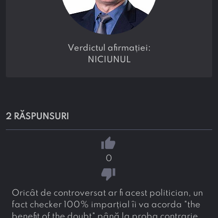
verdictul afirmației:
NICIUNUL
2 RĂSPUNSURI
thumb_up
0
thumb_down
Oricât de controversat ar fi acest politician, un
fact checker 100% imparțial îi va acorda "the
benefit of the doubt" până la proba contrarie