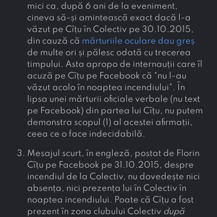
mici ca, după 6 ani de la eveniment,
cineva să-și amintească exact dacă l-a
văzut pe Cîțu în Colectiv pe 30.10.2015,
din cauză că
mărturiile oculare dau greș
de multe ori și pălesc odată cu trecerea
timpului. Asta apropo de internauții care îl
acuză pe Cîțu pe Facebook că "nu l-au
văzut acolo în noaptea incendiului". În
lipsa unei mărturii oficiale verbale (nu text
pe Facebook) din partea lui Cîțu, nu putem
demonstra scopul (1) al acestei afirmații,
ceea ce o face indecidabilă.
Mesajul scurt, în engleză, postat de Florin
Cîțu pe Facebook pe 31.10.2015, despre
incendiul de la Colectiv, nu dovedește nici
absența, nici prezența lui în Colectiv în
noaptea incendiului. Poate că Cîțu a fost
prezent în zona clubului Colectiv
după