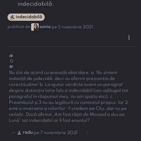
indecidabilă.
gavel
indecidabilă
publicat de
sonia
pe 5 noiembrie 2021
more_vert
thumb_up
0
thumb_down
Nu sînt de acord cu această abordare: a. Nu sîntem
instanță de judecată, deci nu oferim prezumția de
corectitudine! b. La ajutor verdicte avem un paragraf
despre distincția între fals și indecidabil (am adăugat tot
paragraful în răspunsul meu, nu am spațiu aici). c.
Preambulul și 3 nu au legătură cu contextul propus. Iar 2
este o inversare a rolurilor: îl credem pe Cîțu, dar nu pe
ceilalți.
Dacă afirma „Am fost răpit de Mossad și dus pe
Lună” tot indecidabil ar fi fost enunțul?
more_vert
person
—
radu
pe 7 noiembrie 2021