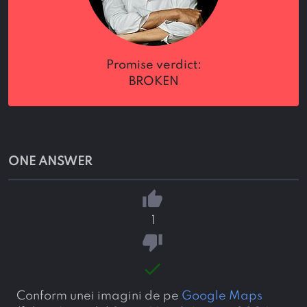
promise verdict:
BROKEN
ONE ANSWER
thumb_up
1
thumb_down
done
Conform unei imagini de pe
Google Maps