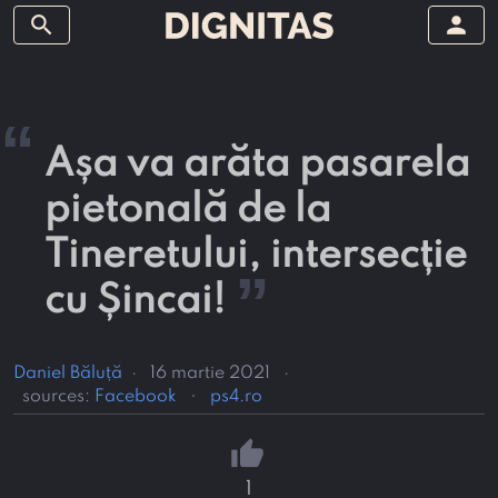
search
person
“
Așa va arăta pasarela
pietonală de la
Tineretului, intersecție
”
cu Șincai!
Daniel Băluță
·
16 martie 2021
·
sources:
Facebook
ps4.ro
thumb_up
1