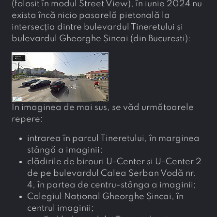
(folosit în modul Street View), în iunie 2024 nu
exista încă nicio pasarelă pietonală la
intersecția dintre bulevardul Tineretului și
bulevardul Gheorghe Șincai (din București):
În imaginea de mai sus, se văd următoarele
repere:
intrarea în parcul Tineretului, în marginea
stângă a imaginii;
clădirile de birouri U-Center și U-Center 2
de pe bulevardul Calea Șerban Vodă nr.
4, în partea de centru-stânga a imaginii;
Colegiul Național Gheorghe Șincai, în
centrul imaginii;