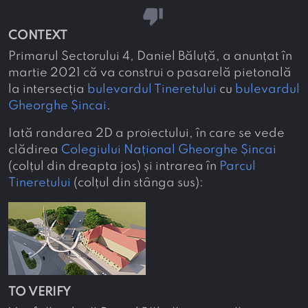
thumb_down
CONTEXT
Primarul Sectorului 4, Daniel Băluță, a anunțat în
martie 2021 că va construi o pasarelă pietonală
la intersecția
bulevardul Tineretului
cu
bulevardul
Gheorghe Șincai
.
Iată randarea 2D a proiectului, în care se vede
clădirea
Colegiului Național Gheorghe Șincai
(colțul din dreapta jos) și intrarea în
Parcul
Tineretului
(colțul din stânga sus):
TO VERIFY