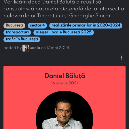
Verificăm dacă Daniel Băluță a reușit să
construiască pasarela pietonală de la intersecția
bulevardelor Tineretului și Gheorghe Șincai.
București
sector 4
realizările primarilor în 2020-2024
transporturi
alegeri locale București 2025
trafic în București
added by
sonia
on 17 mai 2024
more_vert
Daniel Băluță
16 martie 2021