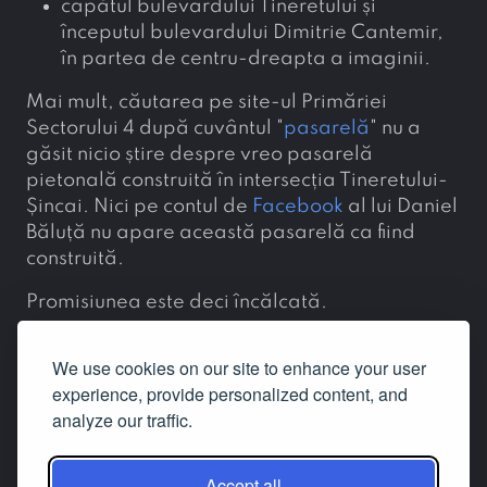
capătul bulevardului Tineretului și
începutul bulevardului Dimitrie Cantemir,
în partea de centru-dreapta a imaginii.
Mai mult, căutarea pe site-ul Primăriei
Sectorului 4 după cuvântul "
pasarelă
" nu a
găsit nicio știre despre vreo pasarelă
pietonală construită în intersecția Tineretului-
Șincai. Nici pe contul de
Facebook
al lui Daniel
Băluță nu apare această pasarelă ca fiind
construită.
Promisiunea este deci încălcată.
gavel
broken
We use cookies on our site to enhance your user
posted by
sonia
on 8 ianuarie 2025
experience, provide personalized content, and
more_vert
analyze our traffic.
Accept all