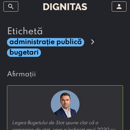
search
person
etichetă
chevron_right
administrație publică
bugetari
afirmații
Legea Bugetului de Stat spune clar că o