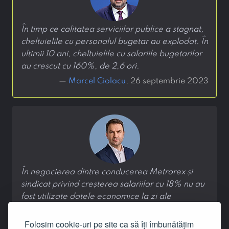
În timp ce calitatea serviciilor publice a stagnat,
cheltuielile cu personalul bugetar au explodat. În
ultimii 10 ani, cheltuielile cu salariile bugetarilor
au crescut cu 160%, de 2,6 ori.
—
Marcel Ciolacu
, 26 septembrie 2023
În negocierea dintre conducerea Metrorex și
sindicat privind creșterea salariilor cu 18% nu au
fost utilizate datele economice la zi ale
companiei.
Folosim cookie-uri pe site ca să îți îmbunătățim
—
Cătălin Drulă
, 4 martie 2021