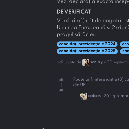
Vezi declarația exactă înce
DE VERIFICAT
Verificăm 1) cât de bogată es
Uniunea Europeană și 2) dac
pragul sărăciei.
candidați prezidențiale 2024
eco
candidați prezidențiale 2025
can
adăugată de
sonia
pe 20 septemb
Poate ar fi interesant și (3) 
thumb_up
din UE.
1
thumb_down
—
cata
pe 26 septemb