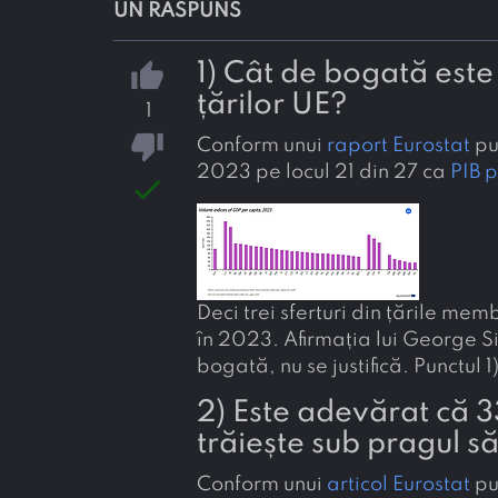
UN RĂSPUNS
1) Cât de bogată este
thumb_up
țărilor UE?
1
thumb_down
Conform unui
raport Eurostat
pu
2023 pe locul 21 din 27 ca
PIB
p
done
Deci trei sferturi din țările m
în 2023. Afirmația lui George S
bogată, nu se justifică. Punctul 1)
2) Este adevărat că 
trăiește sub pragul s
Conform unui
articol Eurostat
pu