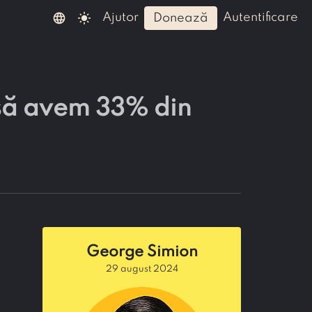
language
light_mode
ajutor
autentificare
donează
 să avem 33% din
George Simion
29 august 2024