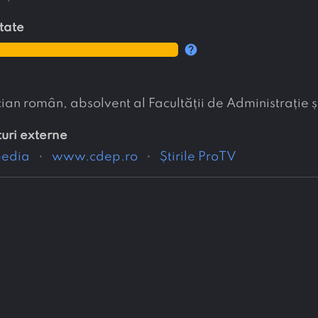
itate
help
cian român, absolvent al Facultății de Administrație și
turi externe
pedia
www.cdep.ro
Știrile ProTV