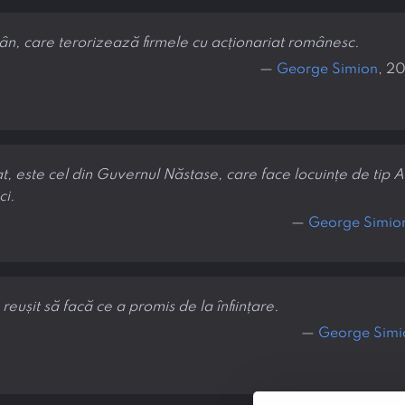
român, care terorizează firmele cu acționariat românesc.
—
George Simion
, 2
at, este cel din Guvernul Năstase, care face locuințe de tip 
ci.
—
George Simio
reușit să facă ce a promis de la înființare.
—
George Simi