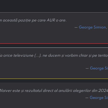
rm această poziție pe care AUR o are.
—
George Simion
,
orice televiziune (...), ne ducem și vorbim chiar și pe teritori
—
George S
ver este și rezultatul direct al anulării alegerilor din 2024
—
George S