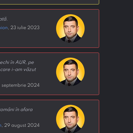
ată.
ion
, 23 iulie 2023
vechi în AUR, pe
pe care i-am văzut
2 septembrie 2024
români în afara
n
, 29 august 2024