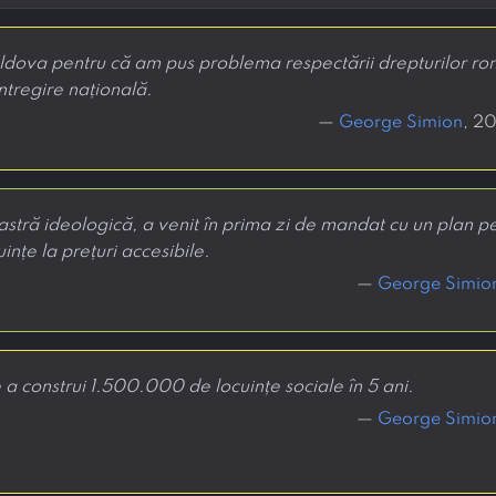
ldova pentru că am pus problema respectării drepturilor ro
întregire națională.
—
George Simion
, 2
tră ideologică, a venit în prima zi de mandat cu un plan pen
ințe la prețuri accesibile.
—
George Simio
 a construi 1.500.000 de locuințe sociale în 5 ani.
—
George Simio