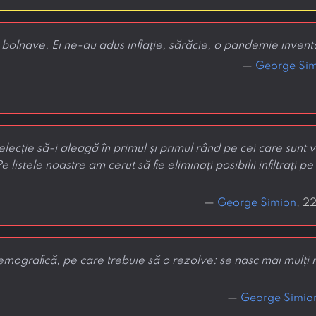
olnave. Ei ne-au adus inflație, sărăcie, o pandemie invent
—
George Sim
lecție să-i aleagă în primul și primul rând pe cei care sunt 
e listele noastre am cerut să fie eliminați posibilii infiltrați 
—
George Simion
, 2
ografică, pe care trebuie să o rezolve: se nasc mai mulți 
—
George Simio