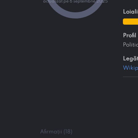
actualizat pe 6 septembrie 2025
loial
profil
Politi
legă
Wiki
Afirmații (18)