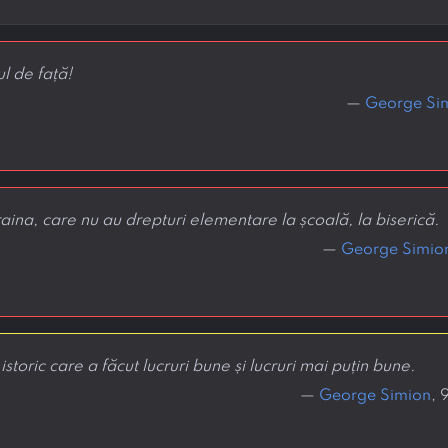
l de față!
—
George Si
ina, care nu au drepturi elementare la școală, la biserică.
—
George Simio
toric care a făcut lucruri bune și lucruri mai puțin bune.
—
George Simion
, 