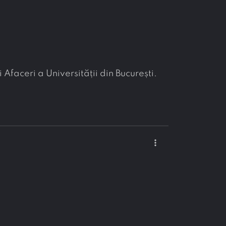
 Afaceri a Universității din București.
more_vert