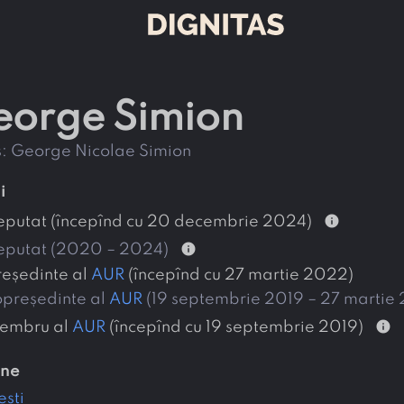
George Simion
s:
George Nicolae Simion
i
info
eputat (începînd cu 20 decembrie 2024)
info
eputat (2020 – 2024)
reședinte al
AUR
(începînd cu 27 martie 2022)
opreședinte al
AUR
(19 septembrie 2019 – 27 martie
info
embru al
AUR
(începînd cu 19 septembrie 2019)
une
ești