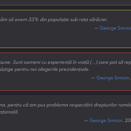
ităm să avem 33% din populație sub rata sărăciei.
—
George Simio
une. Sunt oameni cu experiență în viață (...) care pot să re
câștige pentru noi alegerile prezidențiale.
—
George Simion
na, pentru că am pus problema respectării drepturilor român
ațională.
—
George Simion
, 2