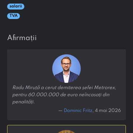
salarii
TVA
afirmații
Radu Miruță a cerut demiterea șefei Metrorex,
pentru 60.000.000 de euro neîncasați din
penalități.
—
Dominic Fritz
, 4 mai 2026