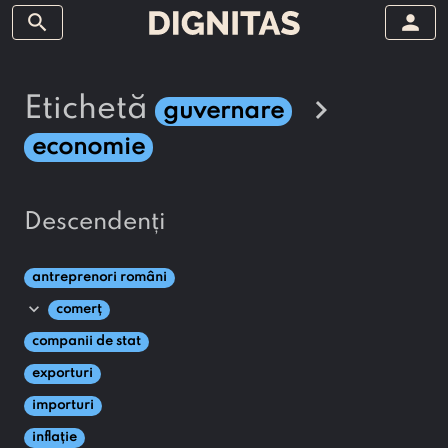
search
person
chevron_right
etichetă
guvernare
economie
descendenți
antreprenori români
expand_more
comerț
companii de stat
exporturi
importuri
inflație