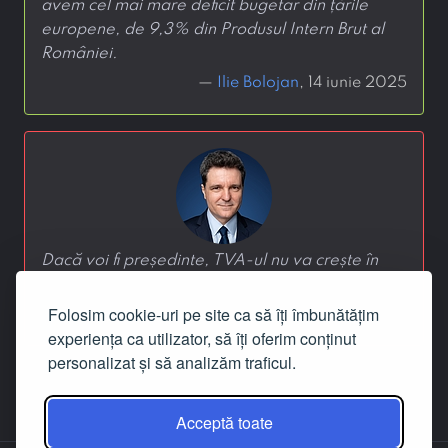
avem cel mai mare deficit bugetar din țările
europene, de 9,3% din Produsul Intern Brut al
României.
—
Ilie Bolojan
, 14 iunie 2025
Dacă voi fi președinte, TVA-ul nu va crește în
mandatul meu.
Folosim cookie-uri pe site ca să îți îmbunătățim
—
Nicușor Dan
, 13 mai 2025
experiența ca utilizator, să îți oferim conținut
personalizat și să analizăm traficul.
‹
1
2
3
›
Acceptă toate