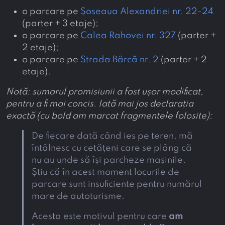
o parcare pe
Șoseaua Alexandriei nr. 22-24
(parter + 3 etaje);
o parcare pe
Calea Rahovei nr. 327
(parter +
2 etaje);
o parcare pe
Strada Bârcă nr. 2
(parter + 2
etaje).
Notă: sumarul promisiunii a fost ușor modificat,
pentru a fi mai concis. Iată mai jos declarația
exactă (cu bold am marcat fragmentele folosite):
De fiecare dată când ies pe teren, mă
întâlnesc cu cetățeni care se plâng că
nu au unde să își parcheze mașinile.
Știu că în acest moment locurile de
parcare sunt insuficiente pentru numărul
mare de autoturisme.
Acesta este motivul pentru care
am