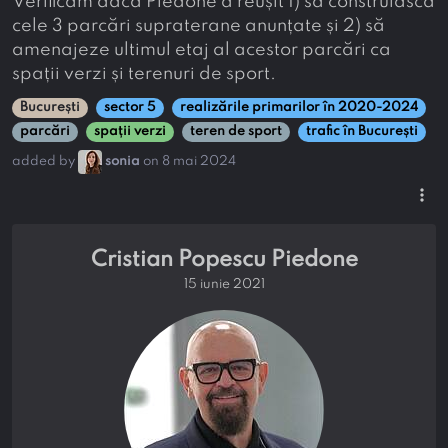
Verificăm dacă Piedone a reușit 1) să construiască
cele 3 parcări supraterane anunțate și 2) să
amenajeze ultimul etaj al acestor parcări ca
spații verzi și terenuri de sport.
București
sector 5
realizările primarilor în 2020-2024
parcări
spații verzi
teren de sport
trafic în București
added by
sonia
on 8 mai 2024
more_vert
Cristian Popescu Piedone
15 iunie 2021