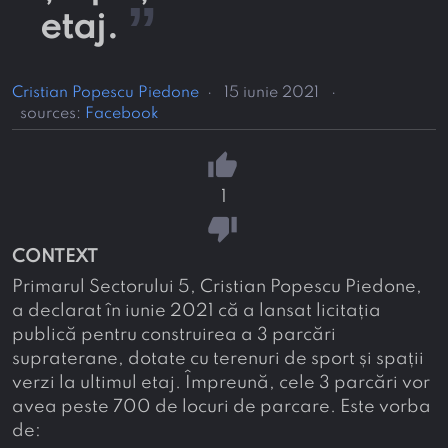
”
etaj.
Cristian Popescu Piedone
·
15 iunie 2021
·
sources:
Facebook
thumb_up
1
thumb_down
CONTEXT
Primarul Sectorului 5, Cristian Popescu Piedone,
a declarat în iunie 2021 că a lansat licitația
publică pentru construirea a 3 parcări
supraterane, dotate cu terenuri de sport și spații
verzi la ultimul etaj. Împreună, cele 3 parcări vor
avea peste 700 de locuri de parcare. Este vorba
de: