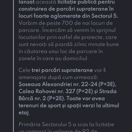
lansat
această
licitație publică pentru
construirea de parcări supraterane în
locuri foarte aglomerate din Sectorul 5.
Vorbim de peste 700 de noi locuri de
parcare. Încercăm să venim în sprijinul
locuitorilor prin astfel de proiecte, care
sunt nevoiți să piardă zilnic minute bune
în căutarea unui loc de parcare în
zonele în care au domiciliul.
Cele
trei parcări supraterane
vor fi
amenajate după cum urmează:
Șoseaua Alexandriei nr. 22-24 (P+3E),
Calea Rahovei nr. 327 (P+2E) și Strada
Bârcă nr. 2 (P+2E). Toate vor avea
terenuri de sport și spații verzi la ultimul
etaj
.
Primăria Sectorului 5 a scos la licitație
un contract în valoare de 92 de