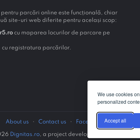
entru parcări online este funcțională, chiar
ouă site-uri web diferite pentru același scop:
r5.ro
cu maparea locurilor de parcare pe
, cu registratura parcărilor.
more_vert
We use cookies on 
personalized conten
Accept all
About us
Contact us
Facebook
LinkedIn
026
Dignitas.ro
, a project developed by Asociația Z