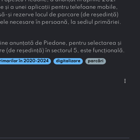
e și a unei aplicații pentru telefoane mobile,
 să-și rezerve locul de parcare (de reședință)
ele necesare în persoană, la sediul primăriei.
ine anunțată de Piedone, pentru selectarea și
 (de reședință) în sectorul 5, este funcțională.
primarilor în 2020-2024
digitalizare
parcări
more_vert