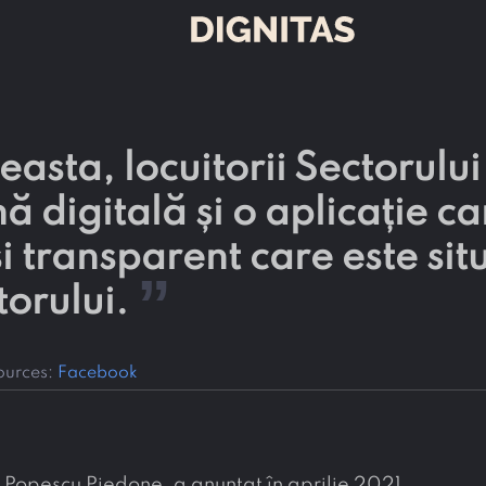
asta, locuitorii Sectorului
ă digitală și o aplicație ca
și transparent care este sit
”
torului.
ources:
Facebook
an Popescu Piedone, a anunțat în aprilie 2021