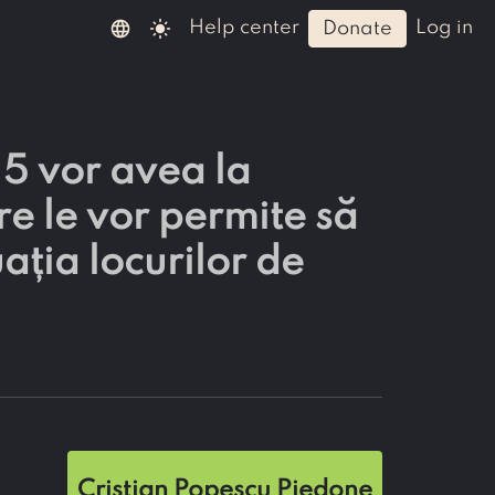
language
light_mode
help center
log in
donate
 5 vor avea la
re le vor permite să
uația locurilor de
Cristian Popescu Piedone