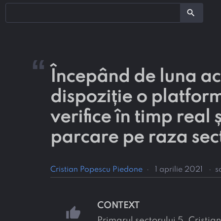
search
“
Începând de luna ace
dispoziție o platform
verifice în timp real 
parcare pe raza sec
Cristian Popescu Piedone
·
1 aprilie 2021
·
s
CONTEXT
thumb_up
Primarul sectorului 5, Cristi