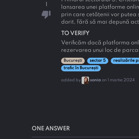
1
lansarea unei platforme onlin
thumb_down
prin care cetățenii vor putea
dorit, fără să mai depună act
TO VERIFY
Verificăm dacă platforma onl
rezervarea unui loc de parcare
București
sector 5
realizările 
trafic în București
added by
sonia
on 1 martie 2024
ONE ANSWER