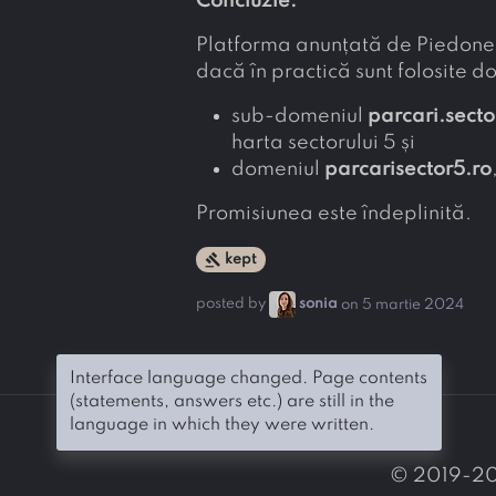
Concluzie:
Platforma anunțată de Piedone p
dacă în practică sunt folosite d
sub-domeniul
parcari.secto
harta sectorului 5 și
domeniul
parcarisector5.ro
Promisiunea este îndeplinită.
gavel
kept
posted by
sonia
on 5 martie 2024
Interface language changed. Page contents
(statements, answers etc.) are still in the
language in which they were written.
© 2019-2