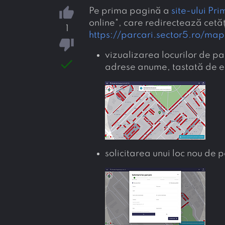
thumb_up
Pe prima pagină a
site-ului Pri
online", care redirectează cetă
1
https://parcari.sector5.ro/map
thumb_down
vizualizarea locurilor de pa
done
adrese anume, tastată de e
solicitarea unui loc nou de 