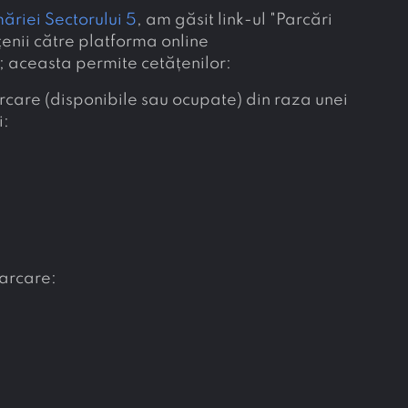
măriei Sectorului 5
, am găsit link-ul "Parcări
țenii către platforma online
; aceasta permite cetățenilor:
rcare (disponibile sau ocupate) din raza unei
i:
parcare: