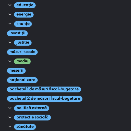
expand_more
educație
expand_more
energie
expand_more
finanțe
investiții
expand_more
justiție
măsuri fiscale
expand_more
mediu
meserii
naționalizare
pachetul 1 de măsuri fiscal-bugetare
pachetul 2 de măsuri fiscal-bugetare
expand_more
politică externă
expand_more
protecție socială
expand_more
sănătate