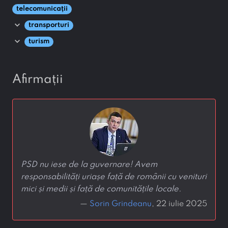
telecomunicații
expand_more
transporturi
expand_more
turism
afirmații
PSD nu iese de la guvernare! Avem
responsabilități uriașe față de românii cu venituri
mici și medii și față de comunitățile locale.
—
Sorin Grindeanu
, 22 iulie 2025