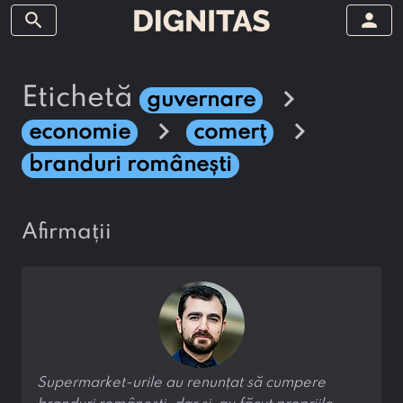
search
person
chevron_right
etichetă
guvernare
chevron_right
chevron_right
economie
comerț
branduri românești
afirmații
Supermarket-urile au renunțat să cumpere