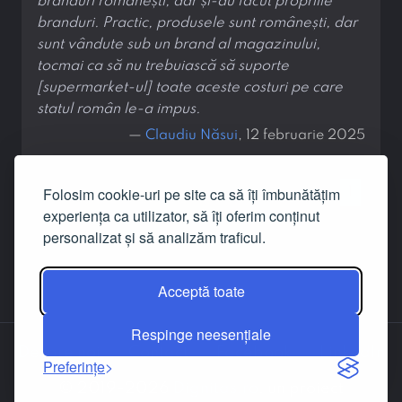
branduri românești, dar și-au făcut propriile
branduri. Practic, produsele sunt românești, dar
sunt vândute sub un brand al magazinului,
tocmai ca să nu trebuiască să suporte
[supermarket-ul] toate aceste costuri pe care
statul român le-a impus.
—
Claudiu Năsui
, 12 februarie 2025
Folosim cookie-uri pe site ca să îți îmbunătățim
‹
1
›
experiența ca utilizator, să îți oferim conținut
personalizat și să analizăm traficul.
Acceptă toate
Respinge neesențiale
Despre noi
Contact
Facebook
LinkedIn
Preferințe
© 2019-2026
Dignitas.ro
, un proiect