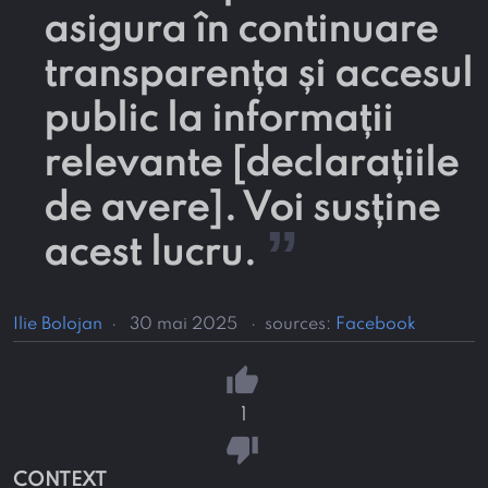
asigura în continuare
transparența și accesul
public la informații
relevante [declarațiile
de avere]. Voi susține
”
acest lucru.
Ilie Bolojan
·
30 mai 2025
·
sources:
Facebook
thumb_up
1
thumb_down
CONTEXT