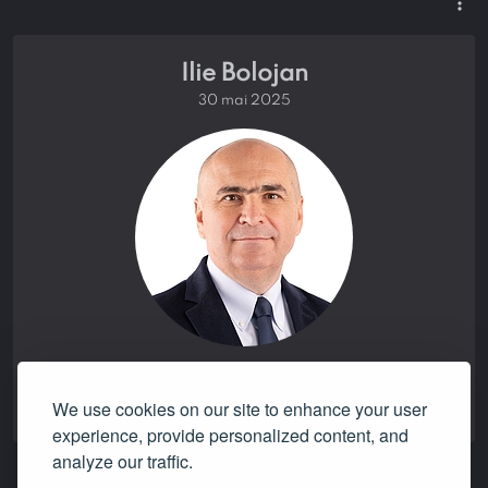
more_vert
Ilie Bolojan
30 mai 2025
promise verdict:
NONE
We use cookies on our site to enhance your user
experience, provide personalized content, and
analyze our traffic.