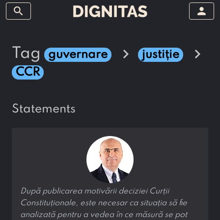
search
person
chevron_right
chevron_right
tag
guvernare
justiție
CCR
statements
După publicarea motivării deciziei Curții
Constituționale, este necesar ca situația să fie
analizată pentru a vedea în ce măsură se pot