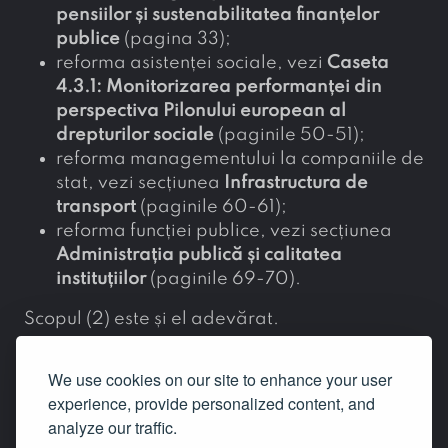
pensiilor și sustenabilitatea finanțelor
publice
(pagina 33);
reforma asistenței sociale, vezi
Caseta
4.3.1: Monitorizarea performanței din
perspectiva Pilonului european al
drepturilor sociale
(paginile 50-51);
reforma managementului la companiile de
stat, vezi secțiunea
Infrastructura de
transport
(paginile 60-61);
reforma funcției publice, vezi secțiunea
Administrația publică și calitatea
instituțiilor
(paginile 69-70).
Scopul (2) este și el adevărat.
gavel
true
We use cookies on our site to enhance your user
posted by
sonia
on 21 iunie 2021
experience, provide personalized content, and
more_vert
analyze our traffic.