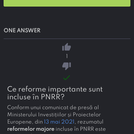
ONE ANSWER
thumb_up
1
thumb_down
done
Ce reforme importante sunt
incluse în PNRR?
Conform unui comunicat de presă al
Ministerului Investițiilor și Proiectelor
Europene, din
13 mai 2021
, rezumatul
reformelor majore
incluse în PNRR este