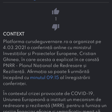
thumb_up
1
thumb_down
CONTEXT
Platforma cursdeguvernare.ro a organizat pe
4.03.2021 o conferință online cu ministrul
Investițiilor și Proiectelor Europene, Cristian
Ghinea, în care acesta a explicat în ce constă
PNRR - Planul Național de Redresare și
Reziliență. Afirmația sa poate fi urmărită
începând cu
minutul 09:15
al înregistrării
conferinței.
În contextul crizei provocate de COVID-19,
Uniunea Europeană a instituit un mecanism de
redresare și reziliență (MRR), pentru a furniza un
sprijin financiar eficace și semnificativ menit să