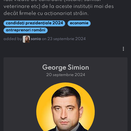
veterinare etc) de la aceste instituții mai des
decât firmele cu acționariat străin.
candidați prezidențiale 2024
economie
antreprenori români
added by
sonia
on 23 septembrie 2024
more_vert
George Simion
20 septembrie 2024