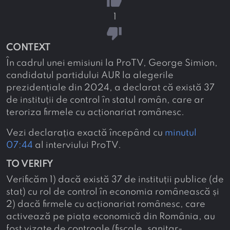
thumb_up
1
thumb_down
CONTEXT
În cadrul unei emisiuni la ProTV, George Simion,
candidatul partidului AUR la alegerile
prezidențiale din 2024, a declarat că există 37
de instituții de control în statul român, care ar
teroriza firmele cu acționariat românesc.
Vezi declarația exactă începând cu
minutul
07:44
al interviului ProTV.
TO VERIFY
Verificăm 1) dacă există 37 de instituții publice (de
stat) cu rol de control în economia românească și
2) dacă firmele cu acționariat românesc, care
activează pe piața economică din România, au
fost vizate de controale (fiscale, sanitar-