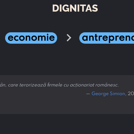
ht
chevron_right
economie
antrepreno
român, care terorizează firmele cu acționariat românesc.
—
George Simion
, 2