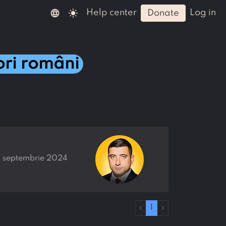
language
light_mode
help center
log in
donate
ri români
0 septembrie 2024
‹
1
›