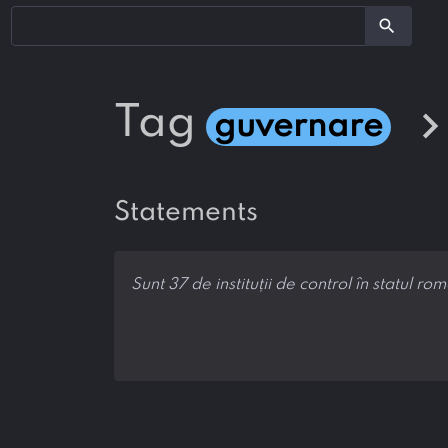
search
chevron_rig
tag
guvernare
statements
Sunt 37 de instituții de control în statul 