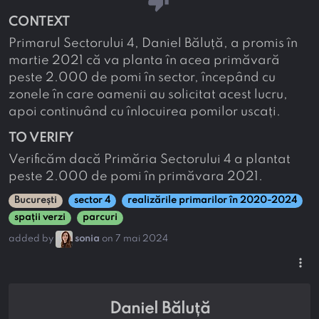
thumb_down
CONTEXT
Primarul Sectorului 4, Daniel Băluță, a promis în
martie 2021 că va planta în acea primăvară
peste 2.000 de pomi în sector, începând cu
zonele în care oamenii au solicitat acest lucru,
apoi continuând cu înlocuirea pomilor uscați.
TO VERIFY
Verificăm dacă Primăria Sectorului 4 a plantat
peste 2.000 de pomi în primăvara 2021.
București
sector 4
realizările primarilor în 2020-2024
spații verzi
parcuri
added by
sonia
on 7 mai 2024
more_vert
Daniel Băluță