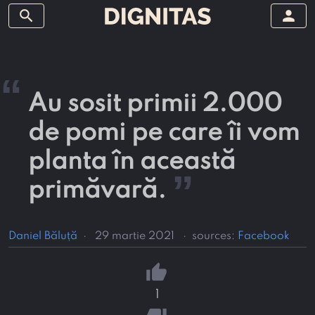
search
person
“
Au sosit primii 2.000
de pomi pe care îi vom
planta în această
”
primăvară.
Daniel Băluță
·
29 martie 2021
·
sources:
Facebook
thumb_up
1