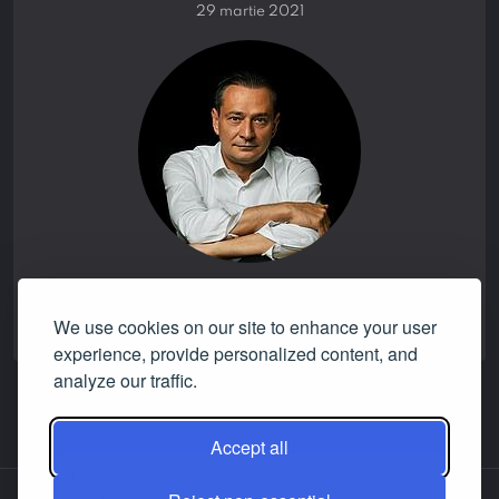
29 martie 2021
promise verdict:
NONE
We use cookies on our site to enhance your user
experience, provide personalized content, and
analyze our traffic.
Accept all
Interface language changed. Page contents