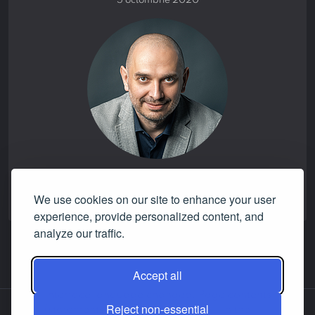
5 octombrie 2020
promise verdict:
NONE
We use cookies on our site to enhance your user
experience, provide personalized content, and
analyze our traffic.
Accept all
Interface language changed. Page contents
Reject non-essential
(statements, answers etc.) are still in the
About us
Contact us
Facebook
LinkedIn