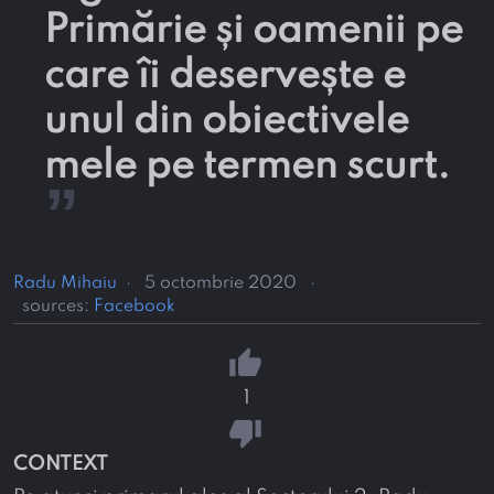
Primărie și oamenii pe
care îi deservește e
unul din obiectivele
mele pe termen scurt.
”
Radu Mihaiu
·
5 octombrie 2020
·
sources:
Facebook
thumb_up
1
thumb_down
CONTEXT