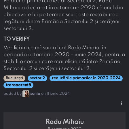
Pe atunci primarul ales al Sectorului 2, Radu
Mihaiu a declarat în octombrie 2020 că unul din
obiectivele lui pe termen scurt este restabilirea
legăturii dintre Primăria Sectorului 2 și cetățenii
sectorului 2.
TO VERIFY
Verificăm ce măsuri a luat Radu Mihaiu, în
perioada octombrie 2020 - iunie 2024, pentru a
stabili o comunicare mai eficientă între Primăria
Sectorului 2 și cetățenii sectorului 2.
București
sector 2
realizările primarilor în 2020-2024
transparență
added by
sonia
on 11 iunie 2024
more_vert
Radu Mihaiu