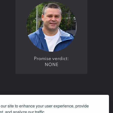
promise verdict:
NONE
our site to enhance your user experience, provide
t, and analyze our traffic.