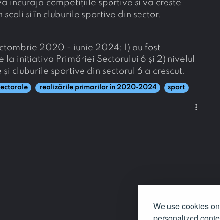
încuraja competițiile sportive și va crește
școli și în cluburile sportive din sector.
ctombrie 2020 - iunie 2024: 1) au fost
la inițiativa Primăriei Sectorului 6 și 2) nivelul
 și cluburile sportive din sectorul 6 a crescut.
lectorale
realizările primarilor în 2020-2024
sport
more_vert
We use cookies on 
personalized conten