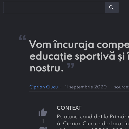
search
“
Vom încuraja competiț
educație sportivă și î
”
nostru.
Ciprian Ciucu
·
11 septembrie 2020
·
source
CONTEXT
thumb_up
Pe atunci candidat la Primări
1
6, Ciprian Ciucu a declarat 