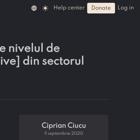
language
light_mode
help center
log in
donate
e nivelul de
tive] din sectorul
Ciprian Ciucu
11 septembrie 2020