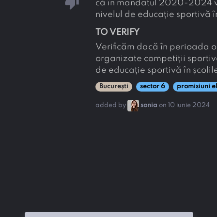
thumb_down
că în mandatul 2020-2024 va 
nivelul de educație sportivă în 
TO VERIFY
Verificăm dacă în perioada o
organizate competiții sportive 
de educație sportivă în școlile
București
sector 6
promisiuni e
added by
sonia
on 10 iunie 2024