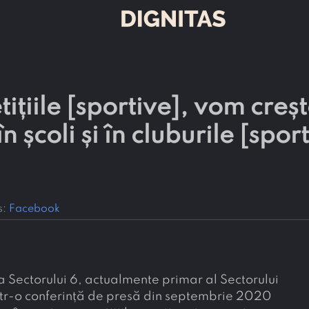
iile [sportive], vom creșt
n școli și în cluburile [spor
s:
Facebook
a Sectorului 6, actualmente primar al Sectorului
într-o conferință de presă din septembrie 2020