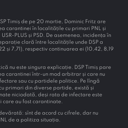
DSP Timiș de pe 20 martie, Dominic Fritz are
 carantinei în localitățile cu primari PNL și
ri USR-PLUS și PSD. De asemenea, incidența în
 separație clară între localitățile unde DSP a
2 și 7,71), respectiv continuarea ei (10,42, 8,19
tică nu este singura explicație. DSP Timiș pare
ea carantinei într-un mod arbitrar și care nu
ectare sau cu partidele politice. Pe lîngă
cu primari din diverse partide, există și
inate niciodată, deși rata de infectare este
i care au fost carantinate.
evărată: sînt de acord cu cifrele, dar nu
NL de a politiza situația.