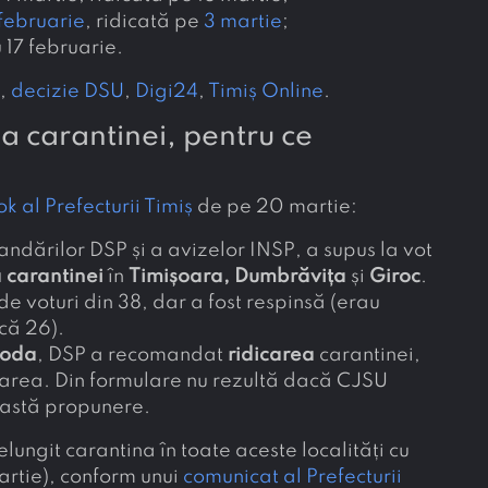
 februarie
, ridicată pe
3 martie
;
17 februarie.
U
,
decizie DSU
,
Digi24
,
Timiș Online
.
ea carantinei, pentru ce
k al Prefecturii Timiș
de pe 20 martie:
dărilor DSP și a avizelor INSP, a supus la vot
 carantinei
în
Timișoara, Dumbrăvița
și
Giroc
.
 voturi din 38, dar a fost respinsă (erau
că 26).
roda
, DSP a recomandat
ridicarea
carantinei,
area. Din formulare nu rezultă dacă CJSU
eastă propunere.
relungit carantina în toate aceste localități cu
artie), conform unui
comunicat al Prefecturii