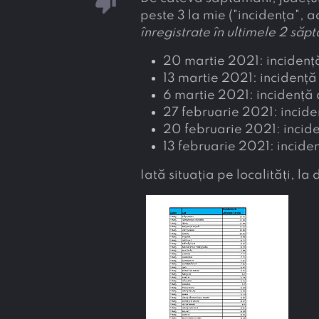
thumb_down
peste 3 la mie ("incidența", 
înregistrate în ultimele 2 săp
20 martie 2021: inciden
13 martie 2021: incidenț
6 martie 2021: incidență
27 februarie 2021: incid
20 februarie 2021: incid
13 februarie 2021: incide
Iată situația pe localități, l