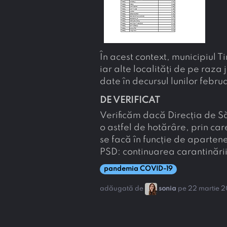
În acest context, municipiul T
iar alte localități de pe raza 
date în decursul lunilor febr
DE VERIFICAT
Verificăm dacă Direcția de S
o astfel de hotărâre, prin car
se facă în funcție de aparten
PSD: continuarea carantinării
pandemia COVID-19
adăugată de
sonia
pe 22 martie 2