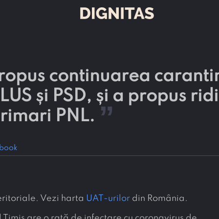
ropus continuarea caranti
LUS și PSD, și a propus rid
”
primari PNL.
book
eritoriale. Vezi harta
UAT-urilor
din România.
Timiș are o rată de infectare cu coronavirus de