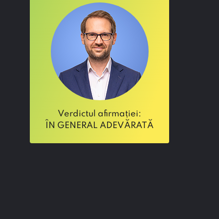
verdictul afirmației:
ÎN GENERAL ADEVĂRATĂ