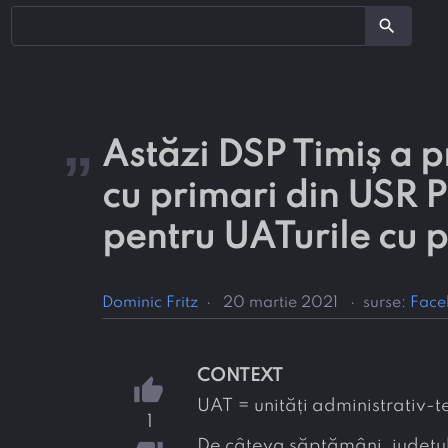
search
„
Astăzi DSP Timiș a p
cu primari din USR P
pentru UATurile cu 
Dominic Fritz
·
20 martie 2021
·
surse:
Face
CONTEXT
thumb_up
UAT = unități administrativ-t
1
De câteva săptămâni, județul 