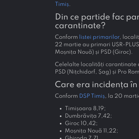
Timiș
.
Din ce partide fac par
carantinate?
Conform
listei primarilor
, local
22 martie au primari USR-PLUS
Moșnița Nouă) și PSD (Giroc).
Celelalte localități carantinate
PSD (Nițchidorf, Șag) și Pro Ro
Care era incidența în 
Conform
DSP Timiș
, la 20 marti
Timișoara 8,19;
Dumbrăvița 7,42;
Giroc 10,42;
Moșnița Nouă 11,22;
Ghiroda 7,71.