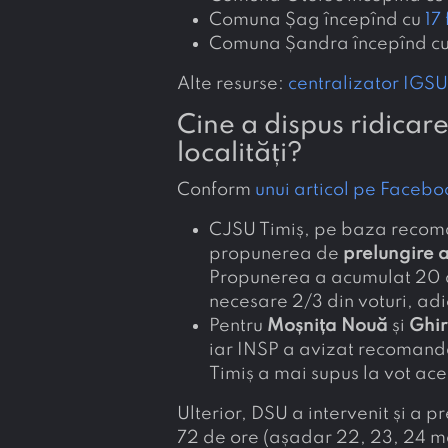
Comuna Șag începînd cu
17
Comuna Șandra începînd cu 
Alte resurse:
centralizator IGS
Cine a dispus ridicar
localități?
Conform
unui articol pe Faceboo
CJSU Timiș, pe baza recoman
propunerea de
prelungire a
Propunerea a acumulat 20 de
necesare 2/3 din voturi, adi
Pentru
Moșnița Nouă
și
Ghi
iar INSP a avizat recomand
Timiș a mai supus la vot ac
Ulterior, DSU a intervenit și a p
72 de ore (așadar 22, 23, 24 m