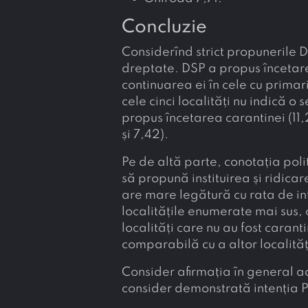
Concluzie
Considerînd strict propunerile 
dreptate. DSP a propus încetarea
continuarea ei în cele cu prima
cele cinci localități nu indică o
propus încetarea carantinei (11,2
și 7,42).
Pe de altă parte, conotația poli
să propună instituirea și ridicar
are mare legătură cu rata de inf
localitățile enumerate mai sus, 
localități care nu au fost carant
comparabilă cu a altor localităț
Consider afirmația în general ad
consider demonstrată intenția P