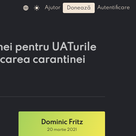
language
light_mode
ajutor
autentificare
donează
nei pentru UATurile
icarea carantinei
Dominic Fritz
20 martie 2021