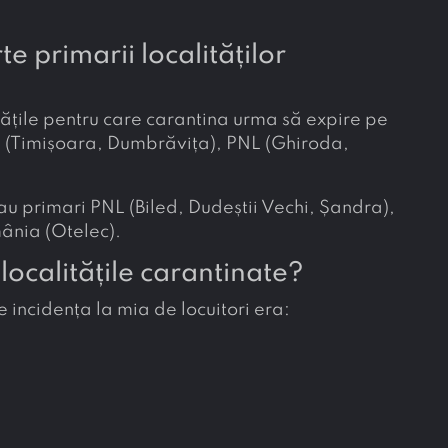
te primarii localităților
itățile pentru care carantina urma să expire pe
 (Timișoara, Dumbrăvița), PNL (Ghiroda,
 au primari PNL (Biled, Dudeștii Vechi, Șandra),
mânia (Otelec).
localitățile carantinate?
e incidența la mia de locuitori era: