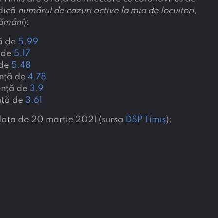
adică
numărul de cazuri active la mia de locuitori,
tămâni
):
ță de
5.99
ă de
5.17
 de
5.48
ență de
4.78
ență de
3.9
nță de
3.61
a data de 20 martie 2021 (sursa
DSP Timiș
):