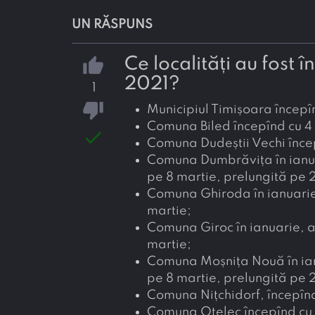
UN RĂSPUNS
Ce localități au fost î
thumb_up
2021?
1
thumb_down
Municipiul Timișoara începî
Comuna Biled începînd cu 4 
done
Comuna Dudeștii Vechi încep
Comuna Dumbrăvița în ianuar
pe 8 martie, prelungită pe 
Comuna Ghiroda în ianuarie,
martie;
Comuna Giroc în ianuarie, a
martie;
Comuna Moșnița Nouă în ianu
pe 8 martie, prelungită pe 
Comuna Nițchidorf, începîn
Comuna Otelec începînd cu 4