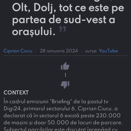
Olt, Dolj, tot ce este pe
partea de sud-vest a
”
orașului.
Ciprian Ciucu
·
28 ianuarie 2024
·
surse:
YouTube
thumb_up
1
thumb_down
CONTEXT
În cadrul emisiunii "Briefing" de la postul tv
Digi24, primarul sectorului 6, Ciprian Ciucu, a
declarat că în sectorul 6 există peste 230.000
de mașini și doar 50.000 de locuri de parcare.
Subiectul parcărilor este discutat începând cu