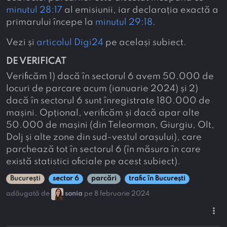
minutul 28:17
al emisiunii, iar declarația exactă a
primarului începe la
minutul 29:18
.
Vezi și
articolul Digi24
pe același subiect.
DE VERIFICAT
Verificăm 1) dacă în sectorul 6 avem 50.000 de
locuri de parcare acum (ianuarie 2024) și 2)
dacă în sectorul 6 sunt înregistrate 180.000 de
mașini. Opțional, verificăm și dacă apar alte
50.000 de mașini (din Teleorman, Giurgiu, Olt,
Dolj și alte zone din sud-vestul orașului), care
parchează tot în sectorul 6 (în măsura în care
există statistici oficiale pe acest subiect).
București
sector 6
parcări
trafic în București
adăugată de
sonia
pe 8 februarie 2024
more_vert