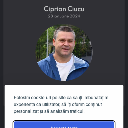
Ciprian Ciucu
28 ianuarie 2024
verdictul afirmației:
NICIUNUL
Folosim cookie-uri pe site ca să îți îmbunătățim
experiența ca utilizator, să îți oferim conținut
personalizat și să analizăm traficul.