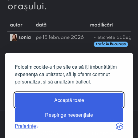
orașului.
autor
dată
modificări
sonia
pe 15 februarie 2026
- etichete adăugat
trafic în București
Folosim cookie-uri pe site ca să îți îmbunătățim
înapoi la afirmație
experiența ca utilizator, să îți oferim conținut
personalizat și să analizăm traficul.
Acceptă toate
Respinge neesențiale
Despre noi
Contact
Facebook
LinkedIn
Preferințe
© 2019-2026
Dignitas.ro
, un proiect