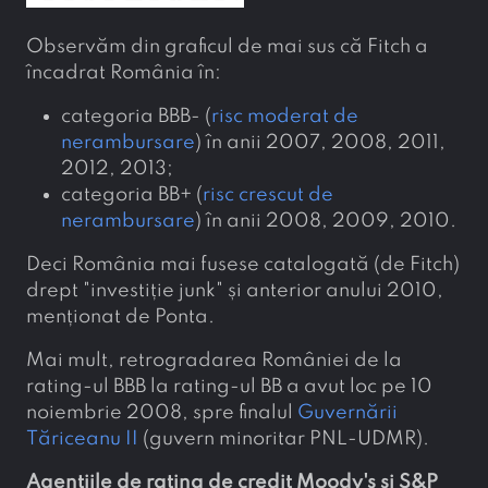
Observăm din graficul de mai sus că Fitch a
încadrat România în:
categoria BBB- (
risc moderat de
nerambursare
) în anii 2007, 2008, 2011,
2012, 2013;
categoria BB+ (
risc crescut de
nerambursare
) în anii 2008, 2009, 2010.
Deci România mai fusese catalogată (de Fitch)
drept "investiție junk" și anterior anului 2010,
menționat de Ponta.
Mai mult, retrogradarea României de la
rating-ul BBB la rating-ul BB a avut loc pe 10
noiembrie 2008, spre finalul
Guvernării
Tăriceanu II
(guvern minoritar PNL-UDMR).
Agențiile de rating de credit Moody's și S&P