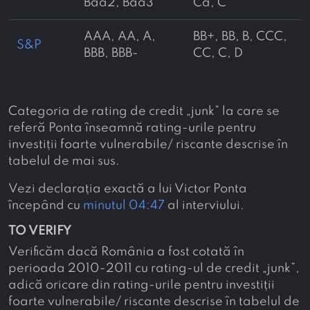
Baa2, Baa3
Ca, C
AAA, AA, A,
BB+, BB, B, CCC,
S&P
BBB, BBB-
CC, C, D
Categoria de rating de credit „junk” la care se
referă Ponta înseamnă rating-urile pentru
investiții foarte vulnerabile/ riscante descrise în
tabelul de mai sus.
Vezi declarația exactă a lui Victor Ponta
începând cu
minutul 04:47
al interviului.
TO VERIFY
Verificăm dacă România a fost cotată în
perioada 2010-2011 cu rating-ul de credit „junk”,
adică oricare din rating-urile pentru investiții
foarte vulnerabile/ riscante descrise în tabelul de