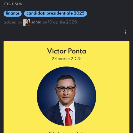
mai sus.
finanțe
candidați prezidențiale 2025
added by
sonia
on 10 aprilie 2025
more_vert
Victor Ponta
28 martie 2025