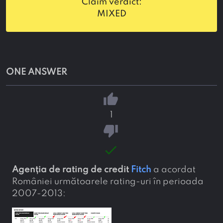
claim verdict:
MIXED
ONE ANSWER
thumb_up
1
thumb_down
done
Agenția de rating de credit
Fitch
a acordat
României următoarele rating-uri în perioada
2007-2013: