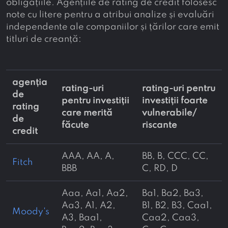
obligațiile. Agențiile de rating de credit folosesc
note cu litere pentru a atribui analize și evaluări
independente ale companiilor și țărilor care emit
titluri de creanță:
agenția
rating-uri
rating-uri pentru
de
pentru investiții
investiții foarte
rating
care merită
vulnerabile/
de
făcute
riscante
credit
AAA, AA, A,
BB, B, CCC, CC,
Fitch
BBB
C, RD, D
Aaa, Aa1, Aa2,
Ba1, Ba2, Ba3,
Aa3, A1, A2,
B1, B2, B3, Caa1,
Moody's
A3, Baa1,
Caa2, Caa3,