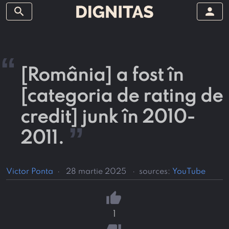
search
person
“
[România] a fost în
[categoria de rating de
credit] junk în 2010-
”
2011.
Victor Ponta
·
28 martie 2025
·
sources:
YouTube
thumb_up
1