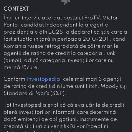
thumb_down
CONTEXT
Într-un interviu acordat postului ProTV, Victor
Ponta, candidat independent la alegerile
prezidențiale din 2025, a declarat că știe care a
fost situația în țară în perioada 2010-2011, când
România fusese retrogradată de către marile
agenții de rating de credit la categoria „junk”
(gunoi), adică categoria investițiilor care nu
merită făcute.
Conform
Investopedia
, cele mai mari 3 agenții
de rating de credit din lume sunt Fitch, Moody's și
Standard & Poor's (S&P).
Tot Investopedia explică că evaluările de credit
oferă investitorilor informații care determină
dacă emitenții de obligațiuni, instrumente de
creanță și titluri cu venit fix își vor îndeplini