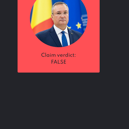
claim verdict:
FALSE