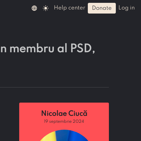
language
light_mode
help center
log in
donate
un membru al PSD,
Nicolae Ciucă
19 septembrie 2024