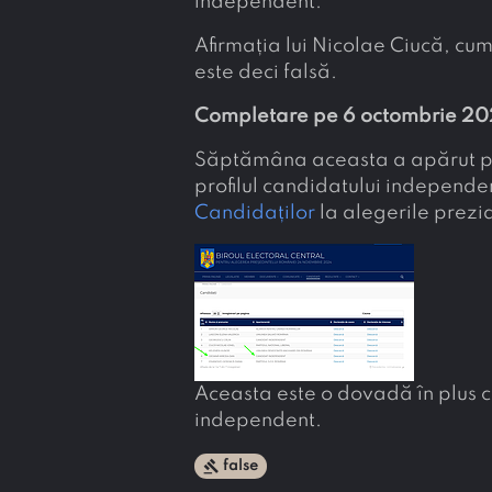
independent.
Afirmația lui Nicolae Ciucă, c
este deci falsă.
Completare pe 6 octombrie 20
Săptămâna aceasta a apărut pe s
profilul candidatului indepen
Candidaților
la alegerile prezi
Aceasta este o dovadă în plus
independent.
gavel
false