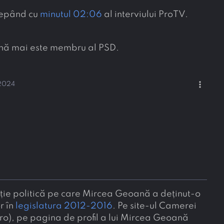
ncepând cu
minutul 02:06
al interviului ProTV.
nă mai este membru al PSD.
more_vert
 2024
cție politică pe care Mircea Geoană a deținut-o
r în
legislatura 2012-2016
. Pe site-ul Camerei
ro), pe pagina de profil a lui Mircea Geoană