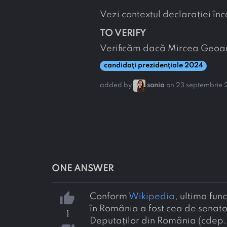
Vezi contextul declarației î
TO VERIFY
Verificăm dacă Mircea Geoa
candidați prezidențiale 2024
added by
sonia
on 23 septembrie
ONE ANSWER
thumb_up
Conform
Wikipedia
, ultima fun
în România a fost cea de senato
1
Deputaților din România (cdep.