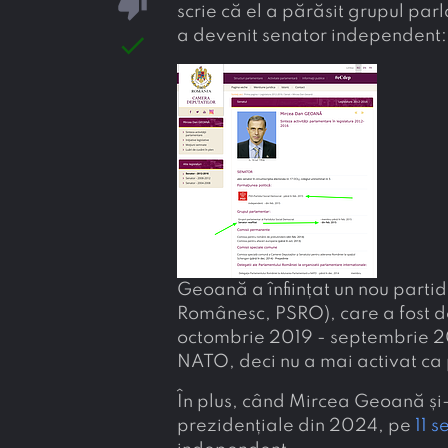
thumb_down
scrie că el a părăsit grupul pa
a devenit senator independent:
done
Geoană a înființat un nou parti
Românesc, PSRO), care a fost de
octombrie 2019 - septembrie 202
NATO, deci nu a mai activat ca p
În plus, când Mircea Geoană și
prezidențiale din 2024, pe
11 