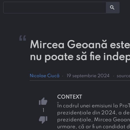
search
“
Mircea Geoană este 
nu poate să fie ind
Nicolae Ciucă
·
19 septembrie 2024
·
sourc
CONTEXT
thumb_up
În cadrul unei emisiuni la Pr
1
prezidențiale din 2024, a de
thumb_down
prezidențiale, Mircea Geoană
urmare, că ar fi un candidat 