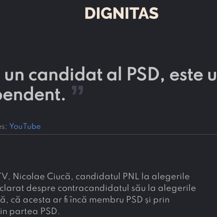
un candidat al PSD, este 
”
ependent.
es:
YouTube
oTV, Nicolae Ciucă, candidatul PNL la alegerile
clarat despre contracandidatul său la alegerile
, că acesta ar fi încă membru PSD și prin
din partea PSD.