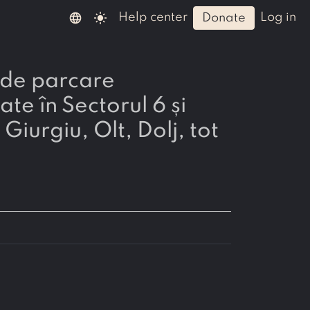
language
light_mode
help center
log in
donate
te în Sectorul 6 și
iurgiu, Olt, Dolj, tot