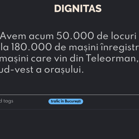
la 180.000 de mașini înregistra
șini care vin din Teleorman, G
ud-vest a orașului.
d tags
trafic în București