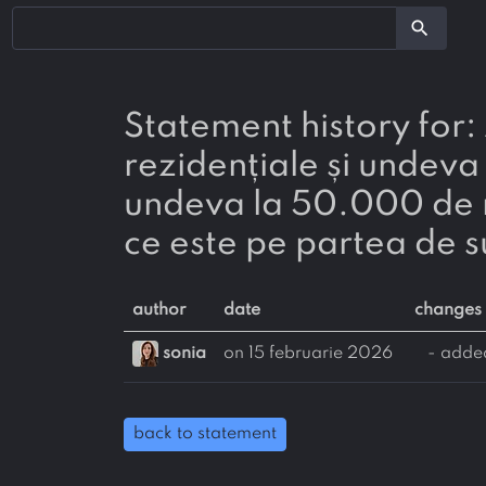
search
Statement history for: Avem acum 50.000 de locuri de parcare
rezidențiale și undeva 
undeva la 50.000 de ma
ce este pe partea de s
author
date
changes
sonia
on 15 februarie 2026
- adde
back to statement