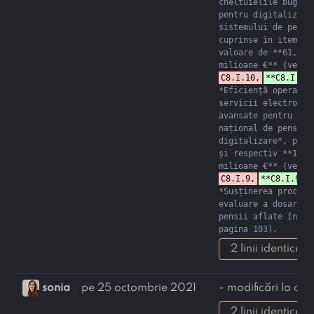
cheltuielile bugetat
pentru digitalizarea
sistemului de pensii
cuprinse în itemii c
valoare de **61,88 
milioane €** (vezi 
C8.I.10,
**C8.I.10
*Eficiență operațion
servicii electronice
avansate pentru sist
național de pensii p
digitalizare*, pagin
și respectiv **1,27 
milioane €** (vezi 
C8.I.9,
**C8.I.9**
*Susținerea procesul
evaluare a dosarelor
pensii aflate în pla
pagina 103).
2 linii identice 
sonia
pe 25 octombrie 2021
- modificări la con
2 linii identice 