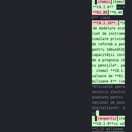
-
itemii
itemul
**C8.I.6** 
**61,88
**0,40
 mil
€** (vezi 
**C8.I.10**,
*Inst
de modelare economi
(set de instrumente 
simulare privind opț
de reformă a pensiil
pentru îmbunătățirea
capacității instituț
de a prognoza cheltu
cu pensiile*, pagina
- itemul **C8.I.10**
valoare de **61,88 
milioane €** (vezi 
*Eficiență operațion
servicii electronice
avansate pentru sist
național de pensii p
digitalizare*, pagin
și
-
respectiv
itemul
**1,27 m