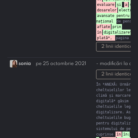
evaluare
și
a
ser
dosarelor
electron
avansate pentru sis
național 
de pensii 
aflate
prin
în
digitalizare*,
plată*, 
pagina 103
2 linii identice 
sonia
pe 25 octombrie 2021
- modificări la con
2 linii identice 
În *ANEXĂ: Urmărirea
cheltuielilor legate
climă și marcarea 
digitală* găsim defa
cheltuielile legate 
digitalizare. Astfel
cheltuielile bugetat
pentru digitalizarea
sistemului de pensii
cuprinse 
în
în:
