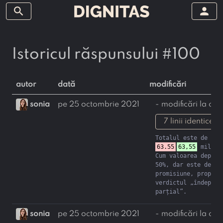
search
person
Istoricul răspunsului #100
autor
dată
modificări
sonia
pe 25 octombrie 2021
- modificări la con
7 linii identice 
Totalul este de 
63.55
63,55
 milioan
Cum valoarea depășeș
50%, dar este depart
promisiune, propun 
verdictul „îndeplini
parțial”.
sonia
pe 25 octombrie 2021
- modificări la con