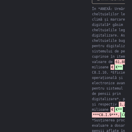
În *ANEXĂ: Urmărirea
cheltuielilor legate
climă și marcarea 
digitală* găsim defa
cheltuielile legate 
digitalizare. Astfel
cheltuielile bugetat
pentru digitalizarea
sistemului de pensii
cuprinse în itemii c
valoare de 
61,88
*
milioane 
€
€**
 (vez
C8.I.10, *Eficiență 
operațională și serv
electronice avansate
pentru sistemul nați
de pensii prin 
digitalizare*, pagin
și respectiv 
1,27
milioane 
€
€**
***C8.I.9***,
C8.I
*Susținerea procesul
evaluare a dosarelor
pensii aflate în pla