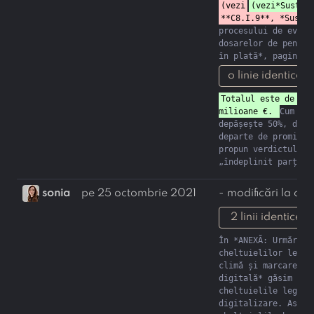
(vezi
(vezi*Susțin
procesului de evalua
dosarelor de pensii 
în plată*, pagina 1
o linie identică 
Totalul este de 63.
milioane €. 
Cum val
depășește 50%, dar e
departe de promisiun
propun verdictul 
„îndeplinit parțial
sonia
pe 25 octombrie 2021
- modificări la con
2 linii identice 
În *ANEXĂ: Urmărirea
cheltuielilor legate
climă și marcarea 
digitală* găsim defa
cheltuielile legate 
digitalizare. Astfel