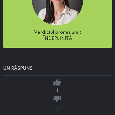
verdictul promisiunii:
ÎNDEPLINITĂ
UN RĂSPUNS
thumb_up
1
thumb_down
done