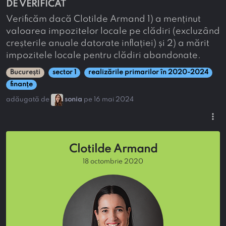
DE VERIFICAT
Verificăm dacă Clotilde Armand 1) a menținut
valoarea impozitelor locale pe clădiri (excluzând
creșterile anuale datorate inflației) și 2) a mărit
impozitele locale pentru clădiri abandonate.
București
sector 1
realizările primarilor în 2020-2024
finanțe
adăugată de
sonia
pe 16 mai 2024
more_vert
Clotilde Armand
18 octombrie 2020