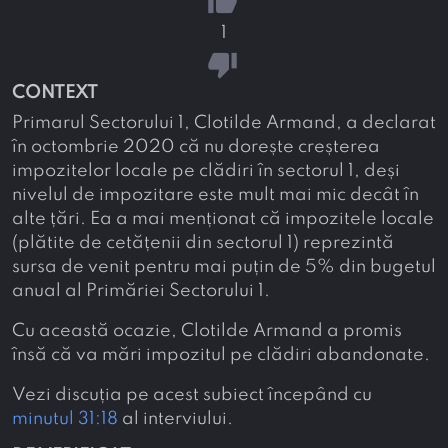
thumb_up
1
thumb_down
CONTEXT
Primarul Sectorului 1, Clotilde Armand, a declarat
în octombrie 2020 că nu dorește creșterea
impozitelor locale pe clădiri în sectorul 1, deși
nivelul de impozitare este mult mai mic decât în
alte țări. Ea a mai menționat că impozitele locale
(plătite de cetățenii din sectorul 1) reprezintă
sursa de venit pentru mai puțin de 5% din bugetul
anual al Primăriei Sectorului 1.
Cu această ocazie, Clotilde Armand a promis
însă că va mări impozitul pe clădiri abandonate.
Vezi discuția pe acest subiect începând cu
minutul 31:18
al interviului.