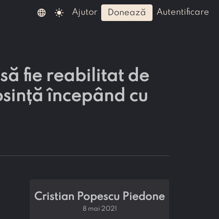
language
light_mode
ajutor
autentificare
donează
ă fie reabilitat de
losință începând cu
Cristian Popescu Piedone
8 mai 2021