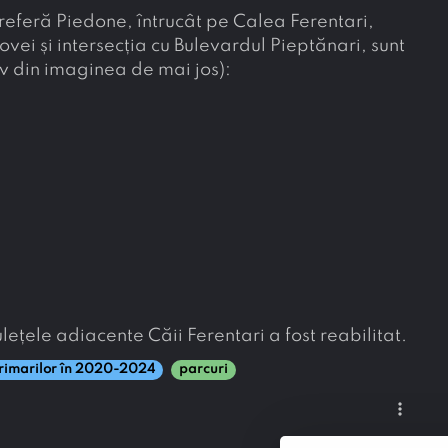
 referă Piedone, întrucât pe Calea Ferentari,
ovei și intersecția cu Bulevardul Pieptănari, sunt
v din imaginea de mai jos):
ețele adiacente Căii Ferentari a fost reabilitat.
primarilor în 2020-2024
parcuri
more_vert