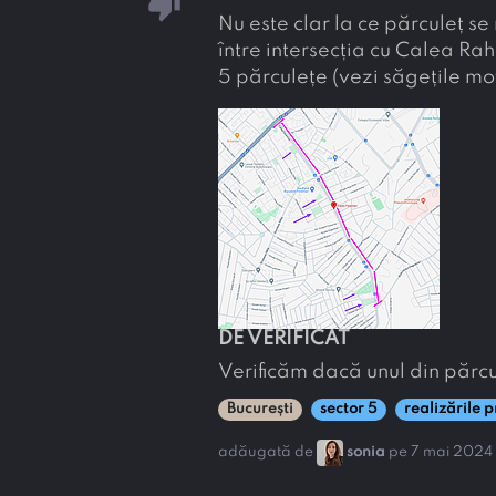
thumb_down
Nu este clar la ce părculeț se
între intersecția cu Calea Rah
5 părculețe (vezi săgețile mo
DE VERIFICAT
Verificăm dacă unul din părcul
București
sector 5
realizările 
adăugată de
sonia
pe 7 mai 2024