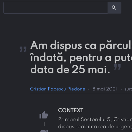
search
„
Am dispus ca părculeț
îndată, pentru a pute
”
data de 25 mai.
Cristian Popescu Piedone
·
8 mai 2021
·
sur
CONTEXT
thumb_up
Primarul Sectorului 5, Cristi
1
dispus reabilitarea de urgen