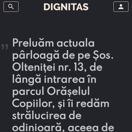
search
person
„
Preluăm actuala
pârloagă de pe Șos.
Olteniței nr. 13, de
lângă intrarea în
parcul Orășelul
Copiilor, și îi redăm
strălucirea de
odinioară, aceea de