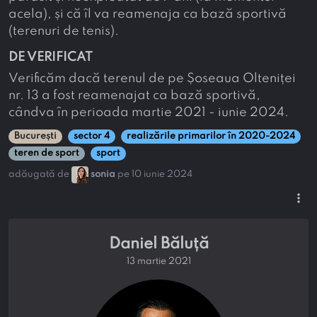
acela), și că îl va reamenaja ca bază sportivă
(terenuri de tenis).
DE VERIFICAT
Verificăm dacă terenul de pe Șoseaua Olteniței
nr. 13 a fost reamenajat ca bază sportivă,
cândva în perioada martie 2021 - iunie 2024.
București
sector 4
realizările primarilor în 2020-2024
teren de sport
sport
adăugată de
sonia
pe 10 iunie 2024
more_vert
Daniel Băluță
13 martie 2021