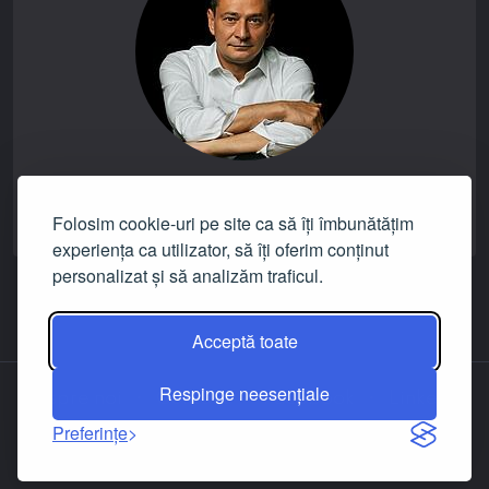
verdictul promisiunii:
NICIUNUL
Folosim cookie-uri pe site ca să îți îmbunătățim
experiența ca utilizator, să îți oferim conținut
personalizat și să analizăm traficul.
Acceptă toate
Respinge neesențiale
Despre noi
Contact
Facebook
LinkedIn
Preferințe
© 2019-2026
Dignitas.ro
, un proiect
implementat de Asociația Zero Minciuni