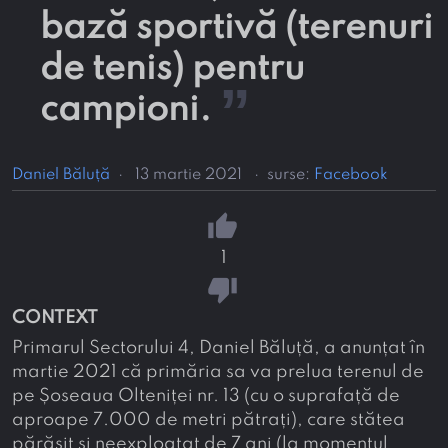
bază sportivă (terenuri
de tenis) pentru
”
campioni.
Daniel Băluță
·
13 martie 2021
·
surse:
Facebook
thumb_up
1
thumb_down
CONTEXT
Primarul Sectorului 4, Daniel Băluță, a anunțat în
martie 2021 că primăria sa va prelua terenul de
pe Șoseaua Olteniței nr. 13 (cu o suprafață de
aproape 7.000 de metri pătrați), care stătea
părăsit și neexploatat de 7 ani (la momentul